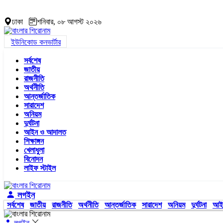
ঢাকা
শনিবার, ০৮ আগস্ট ২০২৬
ইউনিকোড কনভার্টার
সর্বশেষ
জাতীয়
রাজনীতি
অর্থনীতি
আন্তর্জাতিক
সারাদেশ
অনিয়ম
দুর্ঘটনা
আইন ও আদালত
শিক্ষাঙ্গন
খেলাধুলা
বিনোদন
লাইফ স্টাইল
লগইন
সর্বশেষ
জাতীয়
রাজনীতি
অর্থনীতি
আন্তর্জাতিক
সারাদেশ
অনিয়ম
দুর্ঘটনা
আই
লগইন