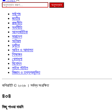
অনুসন্ধান
সর্বশেষ
জাতীয়
রাজনীতি
অর্থনীতি
আন্তর্জাতিক
সারাদেশ
অনিয়ম
দুর্ঘটনা
আইন ও আদালত
শিক্ষাঙ্গন
খেলাধুলা
বিনোদন
লাইফ স্টাইল
বিজ্ঞান ও তথ্যপ্রযুক্তি
কপিরাইট © ২০২৬ । সর্বস্ব সংরক্ষিত
৪০৪
কিছু পাওয়া যায়নি