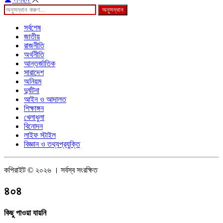
অনুসন্ধান
সর্বশেষ
জাতীয়
রাজনীতি
অর্থনীতি
আন্তর্জাতিক
সারাদেশ
অনিয়ম
দুর্ঘটনা
আইন ও আদালত
শিক্ষাঙ্গন
খেলাধুলা
বিনোদন
লাইফ স্টাইল
বিজ্ঞান ও তথ্যপ্রযুক্তি
কপিরাইট © ২০২৬ । সর্বস্ব সংরক্ষিত
৪০৪
কিছু পাওয়া যায়নি