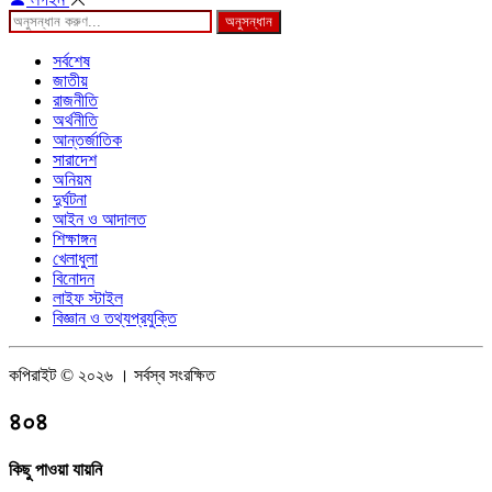
অনুসন্ধান
সর্বশেষ
জাতীয়
রাজনীতি
অর্থনীতি
আন্তর্জাতিক
সারাদেশ
অনিয়ম
দুর্ঘটনা
আইন ও আদালত
শিক্ষাঙ্গন
খেলাধুলা
বিনোদন
লাইফ স্টাইল
বিজ্ঞান ও তথ্যপ্রযুক্তি
কপিরাইট © ২০২৬ । সর্বস্ব সংরক্ষিত
৪০৪
কিছু পাওয়া যায়নি