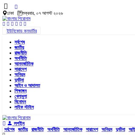
ঢাকা
শুক্রবার, ০৭ আগস্ট ২০২৬
ইউনিকোড কনভার্টার
সর্বশেষ
জাতীয়
রাজনীতি
অর্থনীতি
আন্তর্জাতিক
সারাদেশ
অনিয়ম
দুর্ঘটনা
আইন ও আদালত
শিক্ষাঙ্গন
খেলাধুলা
বিনোদন
লাইফ স্টাইল
লগইন
সর্বশেষ
জাতীয়
রাজনীতি
অর্থনীতি
আন্তর্জাতিক
সারাদেশ
অনিয়ম
দুর্ঘটনা
আই