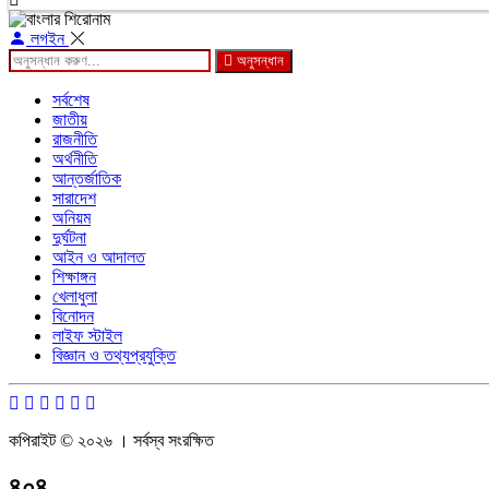
লগইন
অনুসন্ধান
সর্বশেষ
জাতীয়
রাজনীতি
অর্থনীতি
আন্তর্জাতিক
সারাদেশ
অনিয়ম
দুর্ঘটনা
আইন ও আদালত
শিক্ষাঙ্গন
খেলাধুলা
বিনোদন
লাইফ স্টাইল
বিজ্ঞান ও তথ্যপ্রযুক্তি
কপিরাইট © ২০২৬ । সর্বস্ব সংরক্ষিত
৪০৪