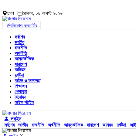
ঢাকা
রোববার, ০৯ আগস্ট ২০২৬
ইউনিকোড কনভার্টার
সর্বশেষ
জাতীয়
রাজনীতি
অর্থনীতি
আন্তর্জাতিক
সারাদেশ
অনিয়ম
দুর্ঘটনা
আইন ও আদালত
শিক্ষাঙ্গন
খেলাধুলা
বিনোদন
লাইফ স্টাইল
লগইন
সর্বশেষ
জাতীয়
রাজনীতি
অর্থনীতি
আন্তর্জাতিক
সারাদেশ
অনিয়ম
দুর্ঘটনা
আই
লগইন