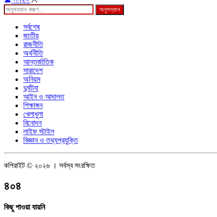
অনুসন্ধান
সর্বশেষ
জাতীয়
রাজনীতি
অর্থনীতি
আন্তর্জাতিক
সারাদেশ
অনিয়ম
দুর্ঘটনা
আইন ও আদালত
শিক্ষাঙ্গন
খেলাধুলা
বিনোদন
লাইফ স্টাইল
বিজ্ঞান ও তথ্যপ্রযুক্তি
কপিরাইট © ২০২৬ । সর্বস্ব সংরক্ষিত
৪০৪
কিছু পাওয়া যায়নি