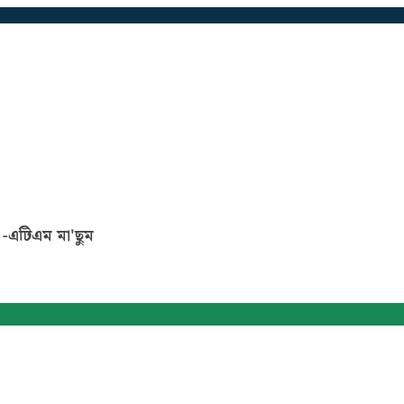
-এটিএম
মা'ছুম