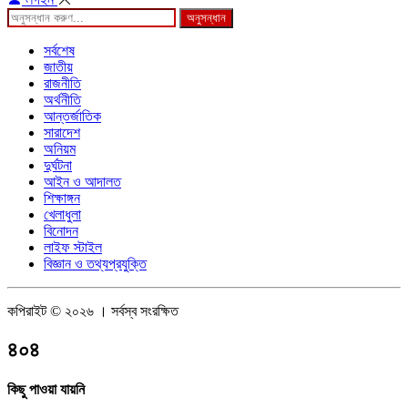
অনুসন্ধান
সর্বশেষ
জাতীয়
রাজনীতি
অর্থনীতি
আন্তর্জাতিক
সারাদেশ
অনিয়ম
দুর্ঘটনা
আইন ও আদালত
শিক্ষাঙ্গন
খেলাধুলা
বিনোদন
লাইফ স্টাইল
বিজ্ঞান ও তথ্যপ্রযুক্তি
কপিরাইট © ২০২৬ । সর্বস্ব সংরক্ষিত
৪০৪
কিছু পাওয়া যায়নি