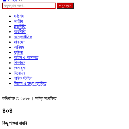
অনুসন্ধান
সর্বশেষ
জাতীয়
রাজনীতি
অর্থনীতি
আন্তর্জাতিক
সারাদেশ
অনিয়ম
দুর্ঘটনা
আইন ও আদালত
শিক্ষাঙ্গন
খেলাধুলা
বিনোদন
লাইফ স্টাইল
বিজ্ঞান ও তথ্যপ্রযুক্তি
কপিরাইট © ২০২৬ । সর্বস্ব সংরক্ষিত
৪০৪
কিছু পাওয়া যায়নি