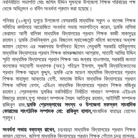
নবনির্বাচিত সভাপতি মোঃ জসিম উদ্দিন সুমনকে উপজেলা শিক্ষক পরিবারের পক্ষ
থেকে অভিনন্দন ও বর্নিল সংবর্ধনা প্রদান করা হয়েছে।
শনিবার (২০জুন) দুপুরে উপজেলা বেসরকারি মাধ্যমিক স্কুল ও কলেজ শিক্ষক
সমিতির কার্যালয়ে আয়োজিত সংবর্ধনা সভায় সভাপতিত্ব করেন, দুমকি নাসিমা
কেরামত আলী বালিকা মাধ্যমিক বিদ্যালয়ের প্রধান শিক্ষক কাজী মাকসুদুর
রহমান। দুমকি টেকনিক্যাল এন্ড বিজনেস ম্যানেজমেন্ট মহিলা কলেজের অধ্যক্ষ
জামাল হোসেন এর সঞ্চালনায় উপস্থিত ছিলেন লেবুখালী সরকারি হাবিবুল্লাহ
মাধ্যমিক বিদ্যালয়ের প্রধান শিক্ষক কামরুজ্জামান আশ্রাফ, সাতানী আমির উদ্দিন
স্মৃতি মাধ্যমিক বিদ্যালয়ের প্রধান শিক্ষক আঃ জব্বার হাওলাদার, সরকারি জনতা
কলেজের সহযোগী অধ্যাপক (অব:) শহিদুল ইসলাম, সৃজনী বিদ্যানিকেতনের
প্রধান শিক্ষক আব্দুল কুদ্দুস, দুমকি একে মডেল মাধ্যমিক বিদ্যালয়ের প্রধান
শিক্ষক মাহামুদা আক্তার হেপী, মমতাজ উদ্দিন মাধ্যমিক বিদ্যালয়ের প্রধান
শিক্ষক নাসিমা বেগম, এবিএন মাধ্যমিক বিদ্যালয়ের প্রধান শিক্ষক মজিবুর
রহমান। প্রেসক্লাব দুমকির নবনির্বাচিত নির্বাচিত সাধারণ সম্পাদক এইচএম
মিজানুর রহমান,যুগ্ম সাধারণ সম্পাদক সৈয়দ আতিকুর রহমান, আইসিটি সম্পাদক
রাজিবুল রাজ,
দুমকি প্রেসক্লাবের সদস্য ও উপজেলা মফস্বল সাংবাদিক
ফোরামের সাংগঠনিক সম্পাদক মো: রাকিবুল হাসান,
সাংবাদিক বাহাদুর হোসেন
প্রমুখ।
সংবর্ধনা সভায় বক্তব্য রাখেন,
চড়বয়ড়া মাধ্যমিক বিদ্যালয়ের প্রধান শিক্ষক
কামাল হোসেন, জলিশা মাধ্যমিক বিদ্যালয়ের প্রধান শিক্ষক গৌতম চন্দ্র হালদার,