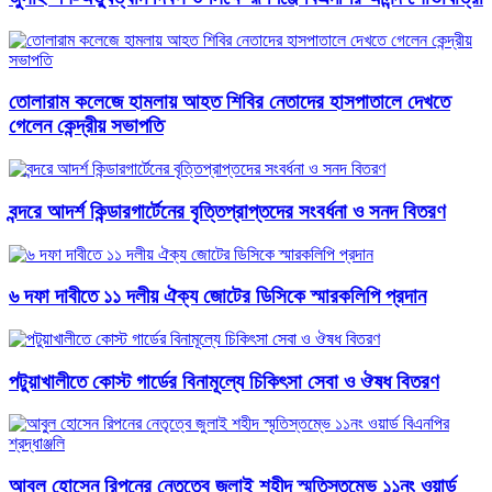
তোলারাম কলেজে হামলায় আহত শিবির নেতাদের হাসপাতালে দেখতে
গেলেন কেন্দ্রীয় সভাপতি
বন্দরে আদর্শ কিন্ডারগার্টেনের বৃত্তিপ্রাপ্তদের সংবর্ধনা ও সনদ বিতরণ
৬ দফা দাবীতে ১১ দলীয় ঐক্য জোটের ডিসিকে স্মারকলিপি প্রদান
পটুয়াখালীতে কোস্ট গার্ডের বিনামূল্যে চিকিৎসা সেবা ও ঔষধ বিতরণ
আবু্ল হোসেন রিপনের নেতৃত্বে জুলাই শহীদ স্মৃতিস্তম্ভে ১১নং ওয়ার্ড