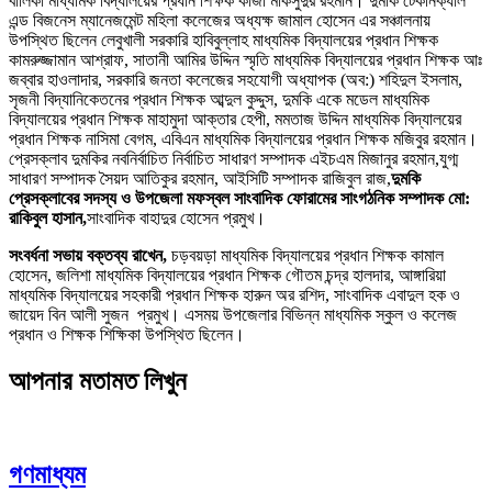
বালিকা মাধ্যমিক বিদ্যালয়ের প্রধান শিক্ষক কাজী মাকসুদুর রহমান। দুমকি টেকনিক্যাল
এন্ড বিজনেস ম্যানেজমেন্ট মহিলা কলেজের অধ্যক্ষ জামাল হোসেন এর সঞ্চালনায়
উপস্থিত ছিলেন লেবুখালী সরকারি হাবিবুল্লাহ মাধ্যমিক বিদ্যালয়ের প্রধান শিক্ষক
কামরুজ্জামান আশ্রাফ, সাতানী আমির উদ্দিন স্মৃতি মাধ্যমিক বিদ্যালয়ের প্রধান শিক্ষক আঃ
জব্বার হাওলাদার, সরকারি জনতা কলেজের সহযোগী অধ্যাপক (অব:) শহিদুল ইসলাম,
সৃজনী বিদ্যানিকেতনের প্রধান শিক্ষক আব্দুল কুদ্দুস, দুমকি একে মডেল মাধ্যমিক
বিদ্যালয়ের প্রধান শিক্ষক মাহামুদা আক্তার হেপী, মমতাজ উদ্দিন মাধ্যমিক বিদ্যালয়ের
প্রধান শিক্ষক নাসিমা বেগম, এবিএন মাধ্যমিক বিদ্যালয়ের প্রধান শিক্ষক মজিবুর রহমান।
প্রেসক্লাব দুমকির নবনির্বাচিত নির্বাচিত সাধারণ সম্পাদক এইচএম মিজানুর রহমান,যুগ্ম
সাধারণ সম্পাদক সৈয়দ আতিকুর রহমান, আইসিটি সম্পাদক রাজিবুল রাজ,
দুমকি
প্রেসক্লাবের সদস্য ও উপজেলা মফস্বল সাংবাদিক ফোরামের সাংগঠনিক সম্পাদক মো:
রাকিবুল হাসান,
সাংবাদিক বাহাদুর হোসেন প্রমুখ।
সংবর্ধনা সভায় বক্তব্য রাখেন,
চড়বয়ড়া মাধ্যমিক বিদ্যালয়ের প্রধান শিক্ষক কামাল
হোসেন, জলিশা মাধ্যমিক বিদ্যালয়ের প্রধান শিক্ষক গৌতম চন্দ্র হালদার, আঙ্গারিয়া
মাধ্যমিক বিদ্যালয়ের সহকারী প্রধান শিক্ষক হারুন অর রশিদ, সাংবাদিক এবাদুল হক ও
জায়েদ বিন আলী সুজন প্রমুখ। এসময় উপজেলার বিভিন্ন মাধ্যমিক স্কুল ও কলেজ
প্রধান ও শিক্ষক শিক্ষিকা উপস্থিত ছিলেন।
আপনার মতামত লিখুন
গণমাধ্যম