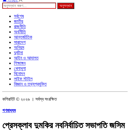
অনুসন্ধান
সর্বশেষ
জাতীয়
রাজনীতি
অর্থনীতি
আন্তর্জাতিক
সারাদেশ
অনিয়ম
দুর্ঘটনা
আইন ও আদালত
শিক্ষাঙ্গন
খেলাধুলা
বিনোদন
লাইফ স্টাইল
বিজ্ঞান ও তথ্যপ্রযুক্তি
কপিরাইট © ২০২৬ । সর্বস্ব সংরক্ষিত
গণমাধ্যম
প্রেসক্লাব দুমকির নবনির্বাচিত সভাপতি জসিম