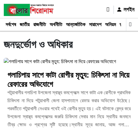
লগইন
সর্বশেষ
জাতীয়
রাজনীতি
অর্থনীতি
আন্তর্জাতিক
সারাদেশ
অনিয়ম
দুর্ঘটনা
আই
জনদুর্ভোগ ও অধিকার
গলাচিপায় সাপে কাটা রোগীর মৃত্যু: চিকিৎসা না দিয়ে
রেফারের অভিযোগে
পটুয়াখালীর গলাচিপা উপজেলা স্বাস্থ্য কমপ্লেক্সে সাপে কাটা এক রোগীকে প্রাথমিক
চিকিৎসা না দিয়ে পটুয়াখালী জেলা হাসপাতালে রেফার করার অভিযোগ উঠেছে।
পরবর্তীতে পটুয়াখালী নেওয়ার পথেই ওই রোগীর মৃত্যু হয়। এই ঘটনাকে কেন্দ্র করে
উপজেলা স্বাস্থ্য কমপ্লেক্সের জরুরি চিকিৎসা সেবার মান নিয়ে স্থানীয় জনমনে
তীব্র ক্ষোভ ও প্রশ্নের সৃষ্টি হয়েছে।​স্থানীয় সূত্র জানায়, আজ গলাচিপা
উপজেলার কালিকাপুর এলাকা থেকে সাপে কাটা এক ব্যক্তিকে আশঙ্কাজনক