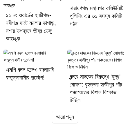
সরবরাহ ও জরুরি সেবা নিশ্চিত করা।৩. জরুরি বিভাগ পরিচালনায় দক্ষ ও প্রশিক্ষিত
নারায়ণগঞ্জ মহানগর কমিউনিটি
জনবলের উপস্থিতি নিশ্চিত করা, যাতে যেকোনো মুমূর্ষু রোগীকে তাৎক্ষণিক
১১ নং ওয়ার্ডের হাজীগঞ্জ-
পুলিশিং এর ৩১ সদস্য কমিটি
জীবনরক্ষাকারী চিকিৎসা প্রদান করা যায়।
নবীগঞ্জ ঘাটে ময়লার ভাগাড়,
গঠন
মশার উপদ্রবে তীব্র ডেঙ্গু
আতঙ্ক
এমপি বদল হলেও বদলায়নি
বন্দরে মাদকের বিরুদ্ধে ‘যুদ্ধ’
ফতুল্লাবাসীর দুর্ভোগ!
ঘোষণা: বৃহত্তর হাজীপুর পাঁচ
পঞ্চায়েতের বিশাল বিক্ষোভ
মিছিল
আরো পড়ুন