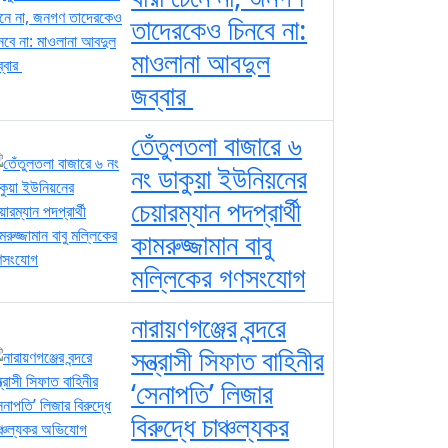
তাদেরকেও চিনবে না:
মাওলানা আবদুল
জব্বার ​
তেঁতুলতলা বাজারে ৬
নং ডাকুয়া ইউনিয়নের
চেয়ারম্যান পদপ্রার্থী
কামরুজ্জামান বাবু
মল্লিকের গণসংযোগ
নারায়ণগঞ্জের বন্দরে
সন্ত্রাসী সিফাত বাহিনীর
‘সেনাপতি’ লিজার
বিরুদ্ধে চাঞ্চল্যকর