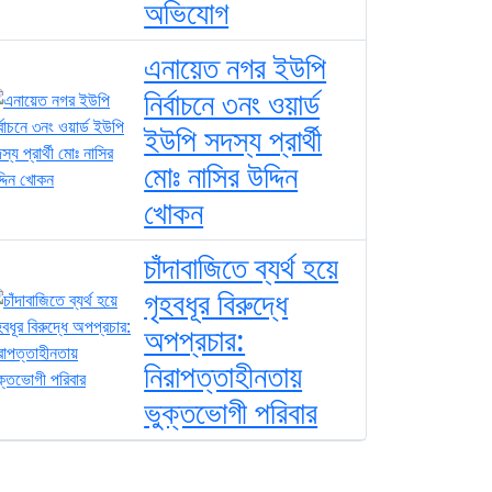
অভিযোগ
এনায়েত নগর ইউপি
নির্বাচনে ৩নং ওয়ার্ড
ইউপি সদস্য প্রার্থী
মোঃ নাসির উদ্দিন
খোকন
চাঁদাবাজিতে ব্যর্থ হয়ে
গৃহবধূর বিরুদ্ধে
অপপ্রচার:
নিরাপত্তাহীনতায়
ভুক্তভোগী পরিবার