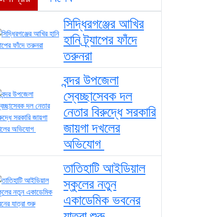
সিদ্ধিরগঞ্জের আখির
হানি ট্র্যাপের ফাঁদে
তরুনরা
বন্দর উপজেলা
স্বেচ্ছাসেবক দল
নেতার বিরুদ্ধে সরকারি
জায়গা দখলের
অভিযোগ ‎
তাতিহাটি আইডিয়াল
স্কুলের নতুন
একাডেমিক ভবনের
যাত্রা শুরু