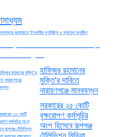
ণমাধ্যম
লাপাড়ায় জামায়াতে ইসলামীর গণমিছিল
 সমাবেশ অনুষ্ঠিত
হাফিজুর রহমানের
মুক্তি'র দাবিতে
নারায়ণগঞ্জে মানববন্ধন
সরকারের ২৫ কোটি
বৃক্ষরোপণ কর্মসূচির
অংশ হিসেবে ‎রূপগঞ্জ
টেলিভিশন মিডিয়া