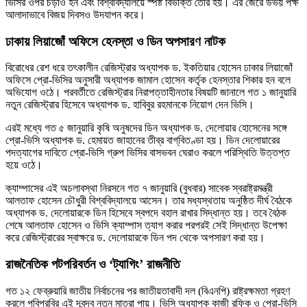
ভিসির ওপর চড়াও হন এবং বিশ্ববিদ্যালয়ে স্পষ্ট বিভক্তি তৈরি হয়। এর জেরে উভয় পক্ষ
আলাদাভাবে বিজয় দিবসও উদযাপন করে।
ঢাকায় লিয়াজোঁ অফিসে হেনস্তা ও ডিন অপসারণ নাটক
বিরোধের রেশ ধরে তৎকালীন রেজিস্ট্রার অধ্যাপক ড. ইকতিয়ার হোসেন ঢাকার লিয়াজোঁ
অফিসে প্রো-ভিসির অনুসারী অধ্যাপক জামাল হোসেন কর্তৃক হেনস্তার শিকার হন বলে
অভিযোগ ওঠে। পরবর্তীতে রেজিস্ট্রার নিরাপত্তাহীনতার বিষয়টি জানালে গত ১ জানুয়ারি
নতুন রেজিস্ট্রার হিসেবে অধ্যাপক ড. হাবিবুর রহমানকে নিয়োগ দেন ভিসি।
এরই মধ্যে গত ৫ জানুয়ারি কৃষি অনুষদের ডিন অধ্যাপক ড. দেলোয়ার হোসেনের সঙ্গে
প্রো-ভিসি অধ্যাপক ড. হেমায়ত জাহানের তীব্র বাগ্‌বিতণ্ডা হয়। ডিন দেলোয়ারের
পদত্যাগের দাবিতে প্রো-ভিসি গ্রুপ ভিসির বাসভবন ঘেরাও করলে পরিস্থিতি উত্তপ্ত
হয়ে ওঠে।
ক্যাম্পাসের এই অচলাবস্থা নিরসনে গত ৭ জানুয়ারি (বুধবার) সাবেক স্বরাষ্ট্রমন্ত্রী
আলতাফ হোসেন চৌধুরী বিশ্ববিদ্যালয়ে আসেন। তার মধ্যস্থতায় অনুষ্ঠিত দীর্ঘ বৈঠকে
অধ্যাপক ড. দেলোয়ারকে ডিন হিসেবে স্বপদে বহাল রাখার সিদ্ধান্ত হয়। তবে বৈঠক
শেষে আলতাফ হোসেন ও ভিসি ক্যাম্পাস ত্যাগ করার পরপরই সেই সিদ্ধান্ত উপেক্ষা
করে রেজিস্ট্রারের স্বাক্ষরে ড. দেলোয়ারকে ডিন পদ থেকে অপসারণ করা হয়।
রাজনৈতিক পটপরিবর্তন ও ‘ট্যাগিং’ রাজনীতি
গত ১২ ফেব্রুয়ারি জাতীয় নির্বাচনের পর জাতীয়তাবাদী দল (বিএনপি) রাষ্ট্রক্ষমতা গ্রহণ
করলে পবিপ্রবির এই দ্বন্দ্ব নতুন মাত্রা পায়। ভিসি অধ্যাপক কাজী রফিক ও প্রো-ভিসি