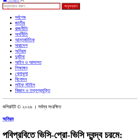
অনুসন্ধান
সর্বশেষ
জাতীয়
রাজনীতি
অর্থনীতি
আন্তর্জাতিক
সারাদেশ
অনিয়ম
দুর্ঘটনা
আইন ও আদালত
শিক্ষাঙ্গন
খেলাধুলা
বিনোদন
লাইফ স্টাইল
বিজ্ঞান ও তথ্যপ্রযুক্তি
কপিরাইট © ২০২৬ । সর্বস্ব সংরক্ষিত
অনিয়ম
পবিপ্রবিতে ভিসি-প্রো-ভিসি দ্বন্দ্ব চরমে: