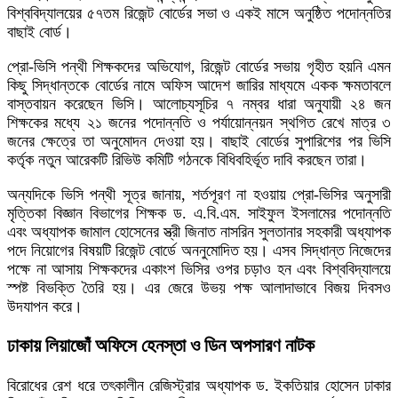
বিশ্ববিদ্যালয়ের ৫৭তম রিজেন্ট বোর্ডের সভা ও একই মাসে অনুষ্ঠিত পদোন্নতির
বাছাই বোর্ড।
প্রো-ভিসি পন্থী শিক্ষকদের অভিযোগ, রিজেন্ট বোর্ডের সভায় গৃহীত হয়নি এমন
কিছু সিদ্ধান্তকে বোর্ডের নামে অফিস আদেশ জারির মাধ্যমে একক ক্ষমতাবলে
বাস্তবায়ন করেছেন ভিসি। আলোচ্যসূচির ৭ নম্বর ধারা অনুযায়ী ২৪ জন
শিক্ষকের মধ্যে ২১ জনের পদোন্নতি ও পর্যায়োন্নয়ন স্থগিত রেখে মাত্র ৩
জনের ক্ষেত্রে তা অনুমোদন দেওয়া হয়। বাছাই বোর্ডের সুপারিশের পর ভিসি
কর্তৃক নতুন আরেকটি রিভিউ কমিটি গঠনকে বিধিবহির্ভূত দাবি করছেন তারা।
অন্যদিকে ভিসি পন্থী সূত্র জানায়, শর্তপূরণ না হওয়ায় প্রো-ভিসির অনুসারী
মৃত্তিকা বিজ্ঞান বিভাগের শিক্ষক ড. এ.বি.এম. সাইফুল ইসলামের পদোন্নতি
এবং অধ্যাপক জামাল হোসেনের স্ত্রী জিনাত নাসরিন সুলতানার সহকারী অধ্যাপক
পদে নিয়োগের বিষয়টি রিজেন্ট বোর্ডে অননুমোদিত হয়। এসব সিদ্ধান্ত নিজেদের
পক্ষে না আসায় শিক্ষকদের একাংশ ভিসির ওপর চড়াও হন এবং বিশ্ববিদ্যালয়ে
স্পষ্ট বিভক্তি তৈরি হয়। এর জেরে উভয় পক্ষ আলাদাভাবে বিজয় দিবসও
উদযাপন করে।
ঢাকায় লিয়াজোঁ অফিসে হেনস্তা ও ডিন অপসারণ নাটক
বিরোধের রেশ ধরে তৎকালীন রেজিস্ট্রার অধ্যাপক ড. ইকতিয়ার হোসেন ঢাকার