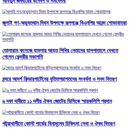
আবদুুল জব্বারের উদ্বেগ ও সমবেদনা
জুলাই গণ-অভ্যুত্থান দিবস উপলক্ষে রূপগঞ্জে বিএনপির আনন্দ শোভাযাত্রা
তোলারাম কলেজে হামলায় আহত শিবির নেতাদের হাসপাতালে দেখতে
গেলেন কেন্দ্রীয় সভাপতি
বন্দরে আদর্শ কিন্ডারগার্টেনের বৃত্তিপ্রাপ্তদের সংবর্ধনা ও সনদ বিতরণ
৬ দফা দাবীতে ১১ দলীয় ঐক্য জোটের ডিসিকে স্মারকলিপি প্রদান
পটুয়াখালীতে কোস্ট গার্ডের বিনামূল্যে চিকিৎসা সেবা ও ঔষধ বিতরণ