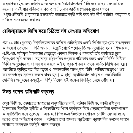
অধ্যাপক হেমায়েত জাহান একে অপরকে ‘জামায়াতপন্থী’ হিসেবে আখ্যা দেওয়া শুরু
করেন। এরই ধারাবাহিকতায় গত ৩ মার্চ ঢাকার জাতীয় প্রেসক্লাবের সামনে
‘পটুয়াখালীবাসী’র ব্যানারে উভয়কেই জামায়াতপন্থী দাবি করে দুই শীর্ষ কর্তারই পদত্যাগের
দাবিতে মানববন্ধন করা হয়।
রেজিস্ট্রারকে জিম্মি করে চিঠিতে সই নেওয়ার অভিযোগ
গত ১১ মার্চ (বুধবার) বিশ্ববিদ্যালয়ের বর্তমান রেজিস্ট্রার একটি লিখিত ব্যাখ্যায় চাঞ্চল্যকর
অভিযোগ তোলেন। তিনি জানান, রিজেন্ট বোর্ডে পদোন্নতি অননুমোদিত হওয়া শিক্ষক ড.
এ.বি.এম. সাইফুল ইসলামের নেতৃত্বে একদল শিক্ষক ও কর্মকর্তা তাঁর কার্যালয়ে ঢুকে
বিশৃঙ্খলা সৃষ্টি করেন। মহামান্য রাষ্ট্রপতির দপ্তরে পাঠানোর জন্য একটি নির্দিষ্ট চিঠিতে
ভিসির অনুমোদন ছাড়া স্বাক্ষর করতে অনীহা প্রকাশ করায় তাকে কার্যত জিম্মি করা হয়।
পরবর্তীতে ব্যক্তিগত নিরাপত্তা ও সম্মানহানির আশঙ্কায় তিনি ‘অনিচ্ছাসত্ত্বেও’ ওই
আবেদনপত্রে স্বাক্ষর করতে বাধ্য হন। এ ছাড়া অ্যানিম্যাল সায়েন্স ও ভেটেরিনারি
মেডিসিন অনুষদের কম্বাইন্ড ডিগ্রি নিয়েও দুই পক্ষের বিভক্তি চরমে পৌঁছায়।
উভয় পক্ষের পাল্টাপাল্টি বক্তব্য
প্রো-ভিসি ড. হেমায়েত জাহানের অনুসারীদের দাবি, বর্তমান ভিসি ড. কাজী রফিকুল
ইসলামের সীমাহীন দুর্নীতি ও শিক্ষার্থীদের শিক্ষা কার্যক্রম নিয়ে স্বেচ্ছাচারিতা ক্যাম্পাসকে
অস্থিতিশীল করে তুলেছে। অকারণে শিক্ষক-কর্মকর্তাদের শোকজ নোটিশ দেওয়া হচ্ছে
বলেও তারা অভিযোগ করেন। বর্তমানে তারা হামলার প্রতিবাদে প্রশাসনিক ভবনের সামনে
লাগাতার অবস্থান কর্মসূচি পালন করছেন।