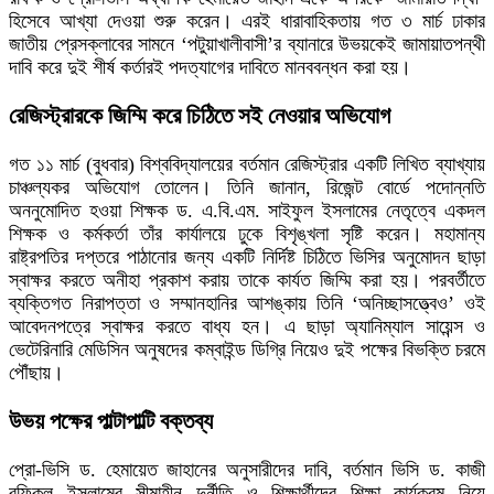
হিসেবে আখ্যা দেওয়া শুরু করেন। এরই ধারাবাহিকতায় গত ৩ মার্চ ঢাকার
জাতীয় প্রেসক্লাবের সামনে ‘পটুয়াখালীবাসী’র ব্যানারে উভয়কেই জামায়াতপন্থী
দাবি করে দুই শীর্ষ কর্তারই পদত্যাগের দাবিতে মানববন্ধন করা হয়।
রেজিস্ট্রারকে জিম্মি করে চিঠিতে সই নেওয়ার অভিযোগ
গত ১১ মার্চ (বুধবার) বিশ্ববিদ্যালয়ের বর্তমান রেজিস্ট্রার একটি লিখিত ব্যাখ্যায়
চাঞ্চল্যকর অভিযোগ তোলেন। তিনি জানান, রিজেন্ট বোর্ডে পদোন্নতি
অননুমোদিত হওয়া শিক্ষক ড. এ.বি.এম. সাইফুল ইসলামের নেতৃত্বে একদল
শিক্ষক ও কর্মকর্তা তাঁর কার্যালয়ে ঢুকে বিশৃঙ্খলা সৃষ্টি করেন। মহামান্য
রাষ্ট্রপতির দপ্তরে পাঠানোর জন্য একটি নির্দিষ্ট চিঠিতে ভিসির অনুমোদন ছাড়া
স্বাক্ষর করতে অনীহা প্রকাশ করায় তাকে কার্যত জিম্মি করা হয়। পরবর্তীতে
ব্যক্তিগত নিরাপত্তা ও সম্মানহানির আশঙ্কায় তিনি ‘অনিচ্ছাসত্ত্বেও’ ওই
আবেদনপত্রে স্বাক্ষর করতে বাধ্য হন। এ ছাড়া অ্যানিম্যাল সায়েন্স ও
ভেটেরিনারি মেডিসিন অনুষদের কম্বাইন্ড ডিগ্রি নিয়েও দুই পক্ষের বিভক্তি চরমে
পৌঁছায়।
উভয় পক্ষের পাল্টাপাল্টি বক্তব্য
প্রো-ভিসি ড. হেমায়েত জাহানের অনুসারীদের দাবি, বর্তমান ভিসি ড. কাজী
রফিকুল ইসলামের সীমাহীন দুর্নীতি ও শিক্ষার্থীদের শিক্ষা কার্যক্রম নিয়ে