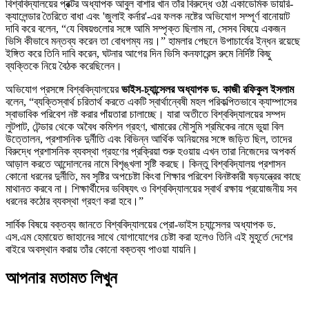
বিশ্ববিদ্যালয়ের প্রক্টর অধ্যাপক আবুল বাশার খান তাঁর বিরুদ্ধে ওঠা একাডেমিক ডায়রি-
ক্যালেন্ডার তৈরিতে বাধা এবং 'জুলাই কর্নার'-এর ফলক নষ্টের অভিযোগ সম্পূর্ণ বানোয়াট
দাবি করে বলেন, “যে বিষয়গুলোর সঙ্গে আমি সম্পৃক্ত ছিলাম না, সেসব বিষয়ে একজন
ভিসি কীভাবে মন্তব্য করেন তা বোধগম্য নয়।” হামলার পেছনে উপাচার্যের ইন্ধন রয়েছে
ইঙ্গিত করে তিনি দাবি করেন, ঘটনার আগের দিন ভিসি কনফারেন্স রুমে নির্দিষ্ট কিছু
ব্যক্তিকে নিয়ে বৈঠক করেছিলেন।
অভিযোগ প্রসঙ্গে বিশ্ববিদ্যালয়ের
ভাইস-চ্যান্সেলর অধ্যাপক ড. কাজী রফিকুল ইসলাম
বলেন,
“ব্যক্তিস্বার্থ চরিতার্থ করতে একটি স্বার্থান্বেষী মহল পরিকল্পিতভাবে ক্যাম্পাসের
স্বাভাবিক পরিবেশ নষ্ট করার পাঁয়তারা চালাচ্ছে। যারা অতীতে বিশ্ববিদ্যালয়ের সম্পদ
লুটপাট, টেন্ডার থেকে অবৈধ কমিশন গ্রহণ, খামারের মৌসুমি শ্রমিকের নামে ভুয়া বিল
উত্তোলন, প্রশাসনিক দুর্নীতি এবং বিভিন্ন আর্থিক অনিয়মের সঙ্গে জড়িত ছিল, তাদের
বিরুদ্ধে প্রশাসনিক ব্যবস্থা গ্রহণের প্রক্রিয়া শুরু হওয়ায় এখন তারা নিজেদের অপকর্ম
আড়াল করতে আন্দোলনের নামে বিশৃঙ্খলা সৃষ্টি করছে। কিন্তু বিশ্ববিদ্যালয় প্রশাসন
কোনো ধরনের দুর্নীতি, মব সৃষ্টির অপচেষ্টা কিংবা শিক্ষার পরিবেশ বিনষ্টকারী ষড়যন্ত্রের কাছে
মাথানত করবে না। শিক্ষার্থীদের ভবিষ্যৎ ও বিশ্ববিদ্যালয়ের স্বার্থ রক্ষায় প্রয়োজনীয় সব
ধরনের কঠোর ব্যবস্থা গ্রহণ করা হবে।”
সার্বিক বিষয়ে বক্তব্য জানতে বিশ্ববিদ্যালয়ের প্রো-ভাইস চ্যান্সেলর অধ্যাপক ড.
এস.এম হেমায়েত জাহানের সাথে যোগাযোগের চেষ্টা করা হলেও তিনি এই মুহূর্তে দেশের
বাইরে অবস্থান করায় তাঁর কোনো বক্তব্য পাওয়া যায়নি।
আপনার মতামত লিখুন