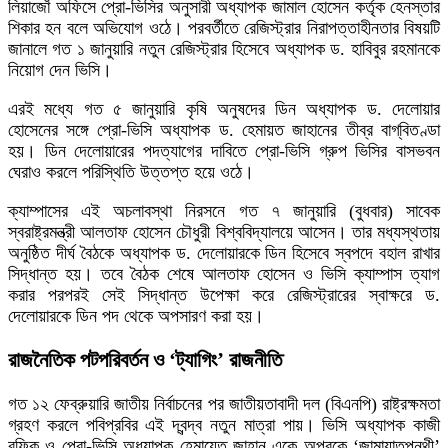
লিয়াজোঁ অফিসে প্রো-ভিসির অনুসারী অধ্যাপক জামাল হোসেন কর্তৃক হেনস্তার
শিকার হন বলে অভিযোগ ওঠে। পরবর্তীতে রেজিস্ট্রার নিরাপত্তাহীনতার বিষয়টি
জানালে গত ১ জানুয়ারি নতুন রেজিস্ট্রার হিসেবে অধ্যাপক ড. হাবিবুর রহমানকে
নিয়োগ দেন ভিসি।
এরই মধ্যে গত ৫ জানুয়ারি কৃষি অনুষদের ডিন অধ্যাপক ড. দেলোয়ার
হোসেনের সঙ্গে প্রো-ভিসি অধ্যাপক ড. হেমায়ত জাহানের তীব্র বাগ্‌বিতণ্ডা
হয়। ডিন দেলোয়ারের পদত্যাগের দাবিতে প্রো-ভিসি গ্রুপ ভিসির বাসভবন
ঘেরাও করলে পরিস্থিতি উত্তপ্ত হয়ে ওঠে।
ক্যাম্পাসের এই অচলাবস্থা নিরসনে গত ৭ জানুয়ারি (বুধবার) সাবেক
স্বরাষ্ট্রমন্ত্রী আলতাফ হোসেন চৌধুরী বিশ্ববিদ্যালয়ে আসেন। তার মধ্যস্থতায়
অনুষ্ঠিত দীর্ঘ বৈঠকে অধ্যাপক ড. দেলোয়ারকে ডিন হিসেবে স্বপদে বহাল রাখার
সিদ্ধান্ত হয়। তবে বৈঠক শেষে আলতাফ হোসেন ও ভিসি ক্যাম্পাস ত্যাগ
করার পরপরই সেই সিদ্ধান্ত উপেক্ষা করে রেজিস্ট্রারের স্বাক্ষরে ড.
দেলোয়ারকে ডিন পদ থেকে অপসারণ করা হয়।
রাজনৈতিক পটপরিবর্তন ও ‘ট্যাগিং’ রাজনীতি
গত ১২ ফেব্রুয়ারি জাতীয় নির্বাচনের পর জাতীয়তাবাদী দল (বিএনপি) রাষ্ট্রক্ষমতা
গ্রহণ করলে পবিপ্রবির এই দ্বন্দ্ব নতুন মাত্রা পায়। ভিসি অধ্যাপক কাজী
রফিক ও প্রো-ভিসি অধ্যাপক হেমায়েত জাহান একে অপরকে ‘জামায়াতপন্থী’