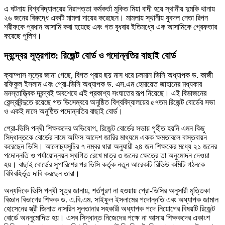
এ ঘটনায় বিশ্ববিদ্যালয়ের নিরাপত্তা কর্মকর্তা মুকিত মিয়া বাদী হয়ে স্থানীয় দুমকি থানায়
২৬ জনের বিরুদ্ধে একটি মামলা দায়ের করেছেন। মামলায় স্থানীয় যুবদল নেতা রিপন
শরীফকে প্রধান আসামি করা হয়েছে এবং গত বুধবার ইতিমধ্যে এক আসামিকে গ্রেফতার
করেছে পুলিশ।
দ্বন্দ্বের সূত্রপাত: রিজেন্ট বোর্ড ও পদোন্নতির বাছাই বোর্ড
ক্যাম্পাস সূত্রে জানা গেছে, বিগত প্রায় ছয় মাস ধরে চলমান ভিসি অধ্যাপক ড. কাজী
রফিকুল ইসলাম এবং প্রো-ভিসি অধ্যাপক ড. এস.এম হেমায়েত জাহানের মধ্যকার
মনস্তাত্ত্বিক দ্বন্দ্বই অবশেষে এই প্রকাশ্য সংঘাতের রূপ নিয়েছে। এই বিভাজনের
কেন্দ্রবিন্দুতে রয়েছে গত ডিসেম্বরে অনুষ্ঠিত বিশ্ববিদ্যালয়ের ৫৭তম রিজেন্ট বোর্ডের সভা
ও একই মাসে অনুষ্ঠিত পদোন্নতির বাছাই বোর্ড।
প্রো-ভিসি পন্থী শিক্ষকদের অভিযোগ, রিজেন্ট বোর্ডের সভায় গৃহীত হয়নি এমন কিছু
সিদ্ধান্তকে বোর্ডের নামে অফিস আদেশ জারির মাধ্যমে একক ক্ষমতাবলে বাস্তবায়ন
করেছেন ভিসি। আলোচ্যসূচির ৭ নম্বর ধারা অনুযায়ী ২৪ জন শিক্ষকের মধ্যে ২১ জনের
পদোন্নতি ও পর্যায়োন্নয়ন স্থগিত রেখে মাত্র ৩ জনের ক্ষেত্রে তা অনুমোদন দেওয়া
হয়। বাছাই বোর্ডের সুপারিশের পর ভিসি কর্তৃক নতুন আরেকটি রিভিউ কমিটি গঠনকে
বিধিবহির্ভূত দাবি করছেন তারা।
অন্যদিকে ভিসি পন্থী সূত্র জানায়, শর্তপূরণ না হওয়ায় প্রো-ভিসির অনুসারী মৃত্তিকা
বিজ্ঞান বিভাগের শিক্ষক ড. এ.বি.এম. সাইফুল ইসলামের পদোন্নতি এবং অধ্যাপক জামাল
হোসেনের স্ত্রী জিনাত নাসরিন সুলতানার সহকারী অধ্যাপক পদে নিয়োগের বিষয়টি রিজেন্ট
বোর্ডে অননুমোদিত হয়। এসব সিদ্ধান্ত নিজেদের পক্ষে না আসায় শিক্ষকদের একাংশ