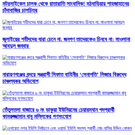
মটরসাইকেল চালক থেকে রাতারাতি সাংবাদিক! মঠবাড়িয়ায় শাহজাহানের
চাঁদাবাজির চালচিত্র
জুলাইয়ের শহীদদের যারা চেনে না, জনগণ তাদেরকেও চিনবে না: মাওলানা
আবদুল জব্বার ​
নারায়ণগঞ্জের বন্দরে সন্ত্রাসী সিফাত বাহিনীর ‘সেনাপতি’ লিজার বিরুদ্ধে
চাঞ্চল্যকর অভিযোগ
তেঁতুলতলা বাজারে ৬ নং ডাকুয়া ইউনিয়নের চেয়ারম্যান পদপ্রার্থী
কামরুজ্জামান বাবু মল্লিকের গণসংযোগ