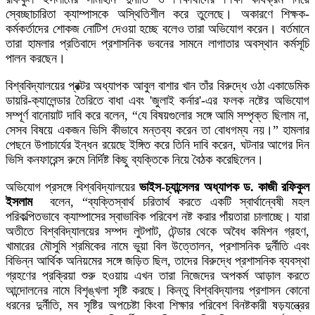
স্বেচ্ছাচারিতা ক্যাম্পাসকে অস্থিতিশীল করে তুলেছে। অকারণে শিক্ষক-
কর্মকর্তাদের শোকজ নোটিশ দেওয়া হচ্ছে বলেও তারা অভিযোগ করেন। বর্তমানে
তারা হামলার প্রতিবাদে প্রশাসনিক ভবনের সামনে লাগাতার অবস্থান কর্মসূচি
পালন করছেন।
বিশ্ববিদ্যালয়ের প্রক্টর অধ্যাপক আবুল বাশার খান তাঁর বিরুদ্ধে ওঠা একাডেমিক
ডায়রি-ক্যালেন্ডার তৈরিতে বাধা এবং 'জুলাই কর্নার'-এর ফলক নষ্টের অভিযোগ
সম্পূর্ণ বানোয়াট দাবি করে বলেন, “যে বিষয়গুলোর সঙ্গে আমি সম্পৃক্ত ছিলাম না,
সেসব বিষয়ে একজন ভিসি কীভাবে মন্তব্য করেন তা বোধগম্য নয়।” হামলার
পেছনে উপাচার্যের ইন্ধন রয়েছে ইঙ্গিত করে তিনি দাবি করেন, ঘটনার আগের দিন
ভিসি কনফারেন্স রুমে নির্দিষ্ট কিছু ব্যক্তিকে নিয়ে বৈঠক করেছিলেন।
অভিযোগ প্রসঙ্গে বিশ্ববিদ্যালয়ের
ভাইস-চ্যান্সেলর অধ্যাপক ড. কাজী রফিকুল
ইসলাম
বলেন,
“ব্যক্তিস্বার্থ চরিতার্থ করতে একটি স্বার্থান্বেষী মহল
পরিকল্পিতভাবে ক্যাম্পাসের স্বাভাবিক পরিবেশ নষ্ট করার পাঁয়তারা চালাচ্ছে। যারা
অতীতে বিশ্ববিদ্যালয়ের সম্পদ লুটপাট, টেন্ডার থেকে অবৈধ কমিশন গ্রহণ,
খামারের মৌসুমি শ্রমিকের নামে ভুয়া বিল উত্তোলন, প্রশাসনিক দুর্নীতি এবং
বিভিন্ন আর্থিক অনিয়মের সঙ্গে জড়িত ছিল, তাদের বিরুদ্ধে প্রশাসনিক ব্যবস্থা
গ্রহণের প্রক্রিয়া শুরু হওয়ায় এখন তারা নিজেদের অপকর্ম আড়াল করতে
আন্দোলনের নামে বিশৃঙ্খলা সৃষ্টি করছে। কিন্তু বিশ্ববিদ্যালয় প্রশাসন কোনো
ধরনের দুর্নীতি, মব সৃষ্টির অপচেষ্টা কিংবা শিক্ষার পরিবেশ বিনষ্টকারী ষড়যন্ত্রের