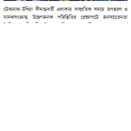
টেকনাফ-উখিয়া সীমান্তবর্তী এলাকায় সাম্প্রতিক সময়ে অপহরণ ও
মাদকসংক্রান্ত উদ্বেগজনক পরিস্থিতির প্রেক্ষাপটে জনসচেতনতা
তৈরিতে ব্যতিক্রমী উদ্যোগ নিয়েছে মোছনী নয়াপাড়া আদর্শ
বিদ্যাপীঠ। বিদ্যালয়ের শিক্ষার্থীরা অপহরণ ও মাদকমুক্ত নিরাপদ
টেকনাফের দাবিতে বিভিন্ন সচেতনতামূলক বার্তা সম্বলিত প্ল্যাকার্ড
হাতে নিয়ে কর্মসূচিতে অংশ নেয়।
কর্মসূচিতে শিক্ষার্থীদের হাতে থাকা প্ল্যাকার্ডে লেখা ছিল—
‘অপহরণমুক্ত টেকনাফ চাই’, ‘মাদকমুক্ত টেকনাফ চাই’, ‘নিরাপদ
টেকনাফ আমাদের সবার অধিকার’ এবং ‘মাদককে না বলুন,
জীবনকে হ্যাঁ বলুন’।
এ সময় শিক্ষার্থীরা বলেন, টেকনাফের সাধারণ মানুষের নিরাপত্তা
নিশ্চিত করতে অপহরণসহ সব ধরনের অপরাধ দমনে কার্যকর
পদক্ষেপ নেওয়া জরুরি। পাশাপাশি মাদকের বিস্তার রোধে পরিবার,
শিক্ষা প্রতিষ্ঠান, প্রশাসন ও সমাজের সর্বস্তরের মানুষকে ঐক্যবদ্ধভাবে
কাজ করতে হবে।