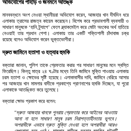
অভিযোগের পাহাড় ও জনমনে আতঙ্ক
মানববন্ধনে অংশ নেওয়া স্থানীয়রা অভিযোগ করেন, আজহার খান দীর্ঘদিন ধরে
এলাকায় ত্রাসের রাজত্ব কায়েম করেছেন। বিশেষ করে প্রভাবশালী ব্যবসায়ী ও
সাধারণ মানুষকে ‘হানি ট্র্যাপে’ ফেলে ব্ল্যাকমেইল করে মোটা অংকের অর্থ হাতিয়ে
নেওয়াই তার প্রধান পেশা। এলাকায় তার একটি শক্তিশালী চাঁদাবাজ চক্র
রয়েছে বলেও অভিযোগ করেন ভুক্তভোগীরা।
দ্রুত জামিনে হতাশা ও হত্যার হুমকি
বক্তারা জানান, পুলিশ তাকে গ্রেফতার করার পর সাধারণ মানুষের মনে স্বস্তি
ফিরেছিল। কিন্তু মাত্র ২৪ ঘণ্টার মধ্যে তিনি জামিনে মুক্তি পাওয়ায় এলাকায়
চরম হতাশা ও ক্ষোভের সৃষ্টি হয়েছে। এলাকাবাসীর দাবি, জামিনে বেরিয়ে আসার
পর আজহার খান মামলার বাদীকে প্রকাশ্যে প্রাণনাশের হুমকি দিচ্ছেন, যা পুরো
এলাকাকে আতঙ্কিত করে তুলেছে।
বক্তারা ক্ষোভ প্রকাশ করে বলেন:
"দ্রুত আজহার খানকে পুনরায় গ্রেফতার করে আইনের আওতায়
আনা না হলে সাধারণ মানুষ চরম নিরাপত্তাহীনতায় ভুগবে।
অপরাধীকে এভাবে দ্রুত মুক্তি দেওয়া হলে অপরাধীরা আরও
বেপরোয়া হয়ে ওঠে। মামলার বাদীকে হত্যার হুমকির ঘটনাটি