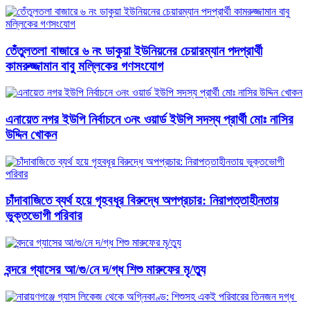
তেঁতুলতলা বাজারে ৬ নং ডাকুয়া ইউনিয়নের চেয়ারম্যান পদপ্রার্থী
কামরুজ্জামান বাবু মল্লিকের গণসংযোগ
এনায়েত নগর ইউপি নির্বাচনে ৩নং ওয়ার্ড ইউপি সদস্য প্রার্থী মোঃ নাসির
উদ্দিন খোকন
চাঁদাবাজিতে ব্যর্থ হয়ে গৃহবধূর বিরুদ্ধে অপপ্রচার: নিরাপত্তাহীনতায়
ভুক্তভোগী পরিবার
বন্দরে গ্যাসের আ/গু/নে দ/গ্ধ শিশু মারুফের মৃ/ত্যু