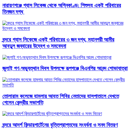
নারায়ণগঞ্জে গ্যাস লিকেজ থেকে অগ্নিকাণ্ড: শিশুসহ একই পরিবারের
তিনজন দগ্ধ ​
বন্দরে গ্যাস লিকেজে একই পরিবারের ৩ জন দগ্ধ, মহানগরী আমীর
আবদুুল জব্বারের উদ্বেগ ও সমবেদনা
জুলাই গণ-অভ্যুত্থান দিবস উপলক্ষে রূপগঞ্জে বিএনপির আনন্দ শোভাযাত্রা
তোলারাম কলেজে হামলায় আহত শিবির নেতাদের হাসপাতালে দেখতে
গেলেন কেন্দ্রীয় সভাপতি
বন্দরে আদর্শ কিন্ডারগার্টেনের বৃত্তিপ্রাপ্তদের সংবর্ধনা ও সনদ বিতরণ