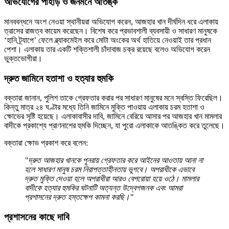
অভিযোগের পাহাড় ও জনমনে আতঙ্ক
মানববন্ধনে অংশ নেওয়া স্থানীয়রা অভিযোগ করেন, আজহার খান দীর্ঘদিন ধরে এলাকায়
ত্রাসের রাজত্ব কায়েম করেছেন। বিশেষ করে প্রভাবশালী ব্যবসায়ী ও সাধারণ মানুষকে
‘হানি ট্র্যাপে’ ফেলে ব্ল্যাকমেইল করে মোটা অংকের অর্থ হাতিয়ে নেওয়াই তার প্রধান
পেশা। এলাকায় তার একটি শক্তিশালী চাঁদাবাজ চক্র রয়েছে বলেও অভিযোগ করেন
ভুক্তভোগীরা।
দ্রুত জামিনে হতাশা ও হত্যার হুমকি
বক্তারা জানান, পুলিশ তাকে গ্রেফতার করার পর সাধারণ মানুষের মনে স্বস্তি ফিরেছিল।
কিন্তু মাত্র ২৪ ঘণ্টার মধ্যে তিনি জামিনে মুক্তি পাওয়ায় এলাকায় চরম হতাশা ও
ক্ষোভের সৃষ্টি হয়েছে। এলাকাবাসীর দাবি, জামিনে বেরিয়ে আসার পর আজহার খান মামলার
বাদীকে প্রকাশ্যে প্রাণনাশের হুমকি দিচ্ছেন, যা পুরো এলাকাকে আতঙ্কিত করে তুলেছে।
বক্তারা ক্ষোভ প্রকাশ করে বলেন:
"দ্রুত আজহার খানকে পুনরায় গ্রেফতার করে আইনের আওতায় আনা না
হলে সাধারণ মানুষ চরম নিরাপত্তাহীনতায় ভুগবে। অপরাধীকে এভাবে
দ্রুত মুক্তি দেওয়া হলে অপরাধীরা আরও বেপরোয়া হয়ে ওঠে। মামলার
বাদীকে হত্যার হুমকির ঘটনাটি অত্যন্ত উদ্বেগজনক এবং আমরা
প্রশাসনের দ্রুত হস্তক্ষেপ কামনা করছি।"
প্রশাসনের কাছে দাবি