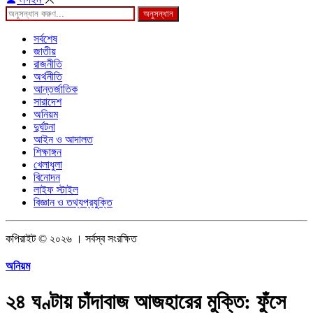
অনুসন্ধান
সর্বশেষ
জাতীয়
রাজনীতি
অর্থনীতি
আন্তর্জাতিক
সারাদেশ
অনিয়ম
দুর্ঘটনা
আইন ও আদালত
শিক্ষাঙ্গন
খেলাধুলা
বিনোদন
লাইফ স্টাইল
বিজ্ঞান ও তথ্যপ্রযুক্তি
কপিরাইট © ২০২৬ । সর্বস্ব সংরক্ষিত
অনিয়ম
২৪ ঘণ্টায় চাঁদাবাজ আজহারের মুক্তি: ফুঁসে