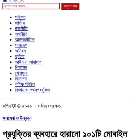
অনুসন্ধান
সর্বশেষ
জাতীয়
রাজনীতি
অর্থনীতি
আন্তর্জাতিক
সারাদেশ
অনিয়ম
দুর্ঘটনা
আইন ও আদালত
শিক্ষাঙ্গন
খেলাধুলা
বিনোদন
লাইফ স্টাইল
বিজ্ঞান ও তথ্যপ্রযুক্তি
কপিরাইট © ২০২৬ । সর্বস্ব সংরক্ষিত
জনসেবা ও উন্নয়ন
প্রযুক্তির ব্যবহারে হারানো ১০১টি মোবাইল