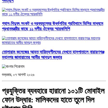
পদত্যাগ
গ্যাস-বিদ্যুৎ সংকট ও দ্রব্যমূল্যের ঊর্ধ্বগতির প্রতিবাদে ডিসির মাধ্যমে
প্রধানমন্ত্রীর কাছে ১১ দলীয় ঐক্যের স্মারকলিপি
তোলারাম কলেজের আহত দায়িত্বশীলদের দেখতে হাসপাতালে নারায়ণগঞ্জ
মহানগর জামায়াতের আমীর আবদুল জব্বার
শুক্রবার, ০৭ আগস্ট ২০২৬
প্রযুক্তির ব্যবহারে হারানো ১০১টি মোবাইল
ফোন উদ্ধার: মালিকদের হাতে তুলে দিল