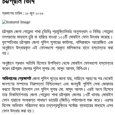
চট্টগ্রাম ডিবি
প্রকাশের তারিখ : ১৮ জুন ২০২৬
চট্টগ্রাম জেলা গোয়েন্দা শাখা (ডিবি) প্রযুক্তিনির্ভর অনুসন্ধান ও নিবিড় গোয়েন্দা
তৎপরতার মাধ্যমে চুরি বা হারিয়ে যাওয়া ১০১টি মোবাইল ফোন উদ্ধার করেছে।
বৃহস্পতিবার চট্টগ্রাম জেলা পুলিশ সুপারের কার্যালয়, নাসিরাবাদে আয়োজিত এক
অনুষ্ঠানে উদ্ধারকৃত এই ফোনগুলো প্রকৃত মালিকদের হাতে হস্তান্তর করা
হয়।
অনুষ্ঠানে প্রধান অতিথি হিসেবে উপস্থিত থেকে মোবাইল ফোনগুলো হস্তান্তর
করেন চট্টগ্রাম জেলার পুলিশ সুপার মো. মাসুদ আলম, বিপিএম।
অভিযানের প্রেক্ষাপট
জেলা পুলিশ সূত্রে জানা যায়, দায়িত্ব গ্রহণের পর থেকেই
জনগণের সম্পদের নিরাপত্তা নিশ্চিতকরণ এবং জনমুখী পুলিশি সেবা জোরদার
করতে বিশেষ উদ্যোগ নেন পুলিশ সুপার মো. মাসুদ আলম। এরই অংশ হিসেবে
তার দিকনির্দেশনায় জেলা গোয়েন্দা শাখা চট্টগ্রাম জেলার ১৭টি থানায় মোবাইল
ফোন হারানো সংক্রান্ত সাধারণ ডায়েরি (জিডি) পর্যালোচনা শুরু করে। এরপর
বিশেষ অভিযান পরিচালনা করে তথ্যপ্রযুক্তির সর্বোচ্চ ব্যবহারের মাধ্যমে এসব
ফোন উদ্ধার করা হয়।