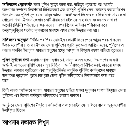
অভিযানের প্রেক্ষাপট
জেলা পুলিশ সূত্রে জানা যায়, দায়িত্ব গ্রহণের পর থেকেই
জনগণের সম্পদের নিরাপত্তা নিশ্চিতকরণ এবং জনমুখী পুলিশি সেবা জোরদার করতে বিশেষ
উদ্যোগ নেন পুলিশ সুপার মো. মাসুদ আলম। এরই অংশ হিসেবে তার দিকনির্দেশনায় জেলা
গোয়েন্দা শাখা চট্টগ্রাম জেলার ১৭টি থানায় মোবাইল ফোন হারানো সংক্রান্ত সাধারণ
ডায়েরি (জিডি) পর্যালোচনা শুরু করে। এরপর বিশেষ অভিযান পরিচালনা করে
তথ্যপ্রযুক্তির সর্বোচ্চ ব্যবহারের মাধ্যমে এসব ফোন উদ্ধার করা হয়।
মালিকদের অনুভূতি
দীর্ঘদিন পর প্রিয় মোবাইল ফোনটি ফিরে পেয়ে আনন্দ প্রকাশ করেন
উপকারভোগীরা। তারা চট্টগ্রাম জেলা পুলিশের প্রতি কৃতজ্ঞতা জানিয়ে বলেন, পুলিশের এ
ধরনের মানবিক উদ্যোগ সাধারণ মানুষের মধ্যে আস্থা ও বিশ্বাস বহুগুণ বাড়িয়ে তুলেছে।
পুলিশ সুপারের বার্তা
অনুষ্ঠানে পুলিশ সুপার মো. মাসুদ আলম বলেন, “জনগণের আস্থা
অর্জনই আমাদের পুলিশি সেবার মূল ভিত্তি। জননিরাপত্তা নিশ্চিতকরণ, হারানো সম্পদ
উদ্ধার, অপরাধ প্রতিরোধ এবং প্রযুক্তিনির্ভর আধুনিক পুলিশিং কার্যক্রমের মাধ্যমে
জনগণের প্রত্যাশা পূরণে চট্টগ্রাম জেলা পুলিশ ভবিষ্যতেও নিরলসভাবে কাজ করে
যাবে।”
তিনি আরও স্পষ্টভাবে জানান, সাধারণ মানুষের হারিয়ে যাওয়া মূল্যবান সম্পদ উদ্ধারে জেলা
পুলিশের এই বিশেষ কার্যক্রম ভবিষ্যতেও চলমান থাকবে।
অনুষ্ঠানে জেলা পুলিশের ঊর্ধ্বতন কর্মকর্তারা এবং মোবাইল ফোন ফিরে পাওয়া ভুক্তভোগীরা
উপস্থিত ছিলেন।
আপনার মতামত লিখুন