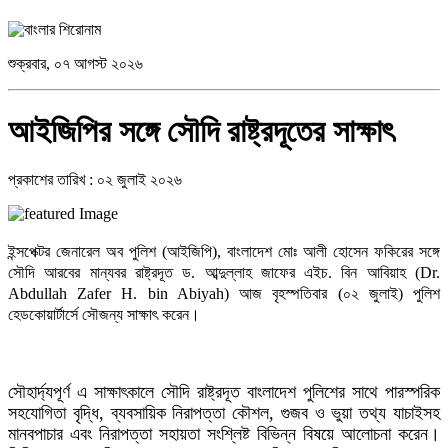
শুক্রবার, ০৭ আগস্ট ২০২৬
আইজিপির সঙ্গে সৌদি রাষ্ট্রদূতের সাক্ষাৎ
প্রকাশের তারিখ : ০২ জুলাই ২০২৬
ইন্সপেক্টর জেনারেল অব পুলিশ (আইজিপি), বাংলাদেশ মোঃ আলী হোসেন ফকিরের সঙ্গে
সৌদি আরবের মান্যবর রাষ্ট্রদূত ড. আব্দুল্লাহ জাফের এইচ. বিন আবিয়াহ (Dr.
Abdullah Zafer H. bin Abiyah) আজ বৃহস্পতিবার (০২ জুলাই) পুলিশ
হেডকোয়ার্টার্সে সৌজন্য সাক্ষাৎ করেন।
সৌহার্দ্যপূর্ণ এ সাক্ষাৎকালে সৌদি রাষ্ট্রদূত বাংলাদেশ পুলিশের সাথে পারস্পরিক
সহযোগিতা বৃদ্ধি, ব্যবসায়িক নিরাপত্তা কৌশল, গুজব ও ভুয়া তথ্য যাচাইসহ
মানবপাচার এবং নিরাপত্তা সহায়তা সংশ্লিষ্ট বিভিন্ন বিষয়ে আলোচনা করেন।