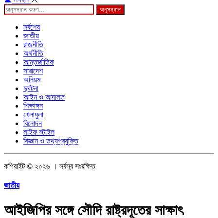
অনুসন্ধান
সর্বশেষ
জাতীয়
রাজনীতি
অর্থনীতি
আন্তর্জাতিক
সারাদেশ
অনিয়ম
দুর্ঘটনা
আইন ও আদালত
শিক্ষাঙ্গন
খেলাধুলা
বিনোদন
লাইফ স্টাইল
বিজ্ঞান ও তথ্যপ্রযুক্তি
কপিরাইট © ২০২৬ । সর্বস্ব সংরক্ষিত
জাতীয়
আইজিপির সঙ্গে সৌদি রাষ্ট্রদূতের সাক্ষাৎ