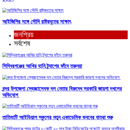
আইজিপির সঙ্গে সৌদি রাষ্ট্রদূতের সাক্ষাৎ
জনপ্রিয়
সর্বশেষ
সিদ্ধিরগঞ্জের আখির হানি ট্র্যাপের ফাঁদে তরুনরা
বন্দর উপজেলা স্বেচ্ছাসেবক দল নেতার বিরুদ্ধে সরকারি জায়গা দখলের
অভিযোগ ‎
তাতিহাটি আইডিয়াল স্কুলের নতুন একাডেমিক ভবনের যাত্রা শুরু