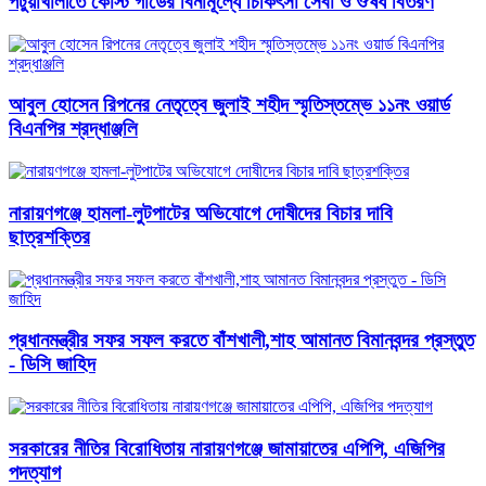
পটুয়াখালীতে কোস্ট গার্ডের বিনামূল্যে চিকিৎসা সেবা ও ঔষধ বিতরণ
আবু্ল হোসেন রিপনের নেতৃত্বে জুলাই শহীদ স্মৃতিস্তম্ভে ১১নং ওয়ার্ড
বিএনপির শ্রদ্ধাঞ্জলি
নারায়ণগঞ্জে হামলা-লুটপাটের অভিযোগে দোষীদের বিচার দাবি
ছাত্রশক্তির
প্রধানমন্ত্রীর সফর সফল করতে বাঁশখালী,শাহ আমানত বিমানবন্দর প্রস্তুত
- ডিসি জাহিদ
সরকারের নীতির বিরোধিতায় নারায়ণগঞ্জে জামায়াতের এপিপি, এজিপির
পদত্যাগ