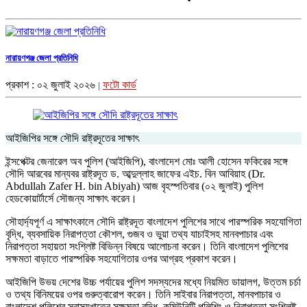
নারায়ণগঞ্জ জেলা প্রতিনিধি
প্রকাশ : ০২ জুলাই ২০২৬
ফটো কার্ড
|
আইজিপির সঙ্গে সৌদি রাষ্ট্রদূতের সাক্ষাৎ
ইন্সপেক্টর জেনারেল অব পুলিশ (আইজিপি), বাংলাদেশ মোঃ আলী হোসেন ফকিরের সঙ্গে
সৌদি আরবের মান্যবর রাষ্ট্রদূত ড. আব্দুল্লাহ জাফের এইচ. বিন আবিয়াহ (Dr.
Abdullah Zafer H. bin Abiyah) আজ বৃহস্পতিবার (০২ জুলাই) পুলিশ
হেডকোয়ার্টার্সে সৌজন্য সাক্ষাৎ করেন।
সৌহার্দ্যপূর্ণ এ সাক্ষাৎকালে সৌদি রাষ্ট্রদূত বাংলাদেশ পুলিশের সাথে পারস্পরিক সহযোগিতা
বৃদ্ধি, ব্যবসায়িক নিরাপত্তা কৌশল, গুজব ও ভুয়া তথ্য যাচাইসহ মানবপাচার এবং
নিরাপত্তা সহায়তা সংশ্লিষ্ট বিভিন্ন বিষয়ে আলোচনা করেন। তিনি বাংলাদেশ পুলিশের
সক্ষমতা বাড়াতে পারস্পরিক সহযোগিতার ওপর আগ্রহ প্রকাশ করেন।
আইজিপি উভয় দেশের উচ্চ পর্যায়ের পুলিশ সদস্যদের মধ্যে নিয়মিত ডায়ালগ, উত্তম চর্চা
ও তথ্য বিনিময়ের ওপর গুরুত্বারোপ করেন। তিনি সাইবার নিরাপত্তা, মানবপাচার ও
বাংলাদেশ পুলিশের স্বাস্থ্যখাতের সক্ষমতা বৃদ্ধি, কমিউনিটি পুলিশিং ও নিরাপত্তা সংশ্লিষ্ট