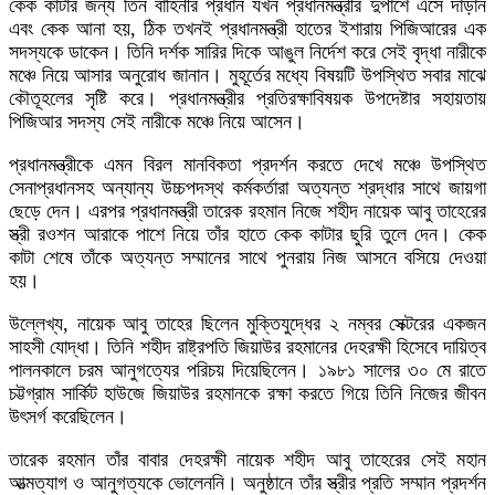
কেক কাটার জন্য তিন বাহিনীর প্রধান যখন প্রধানমন্ত্রীর দুপাশে এসে দাঁড়ান
এবং কেক আনা হয়, ঠিক তখনই প্রধানমন্ত্রী হাতের ইশারায় পিজিআরের এক
সদস্যকে ডাকেন। তিনি দর্শক সারির দিকে আঙুল নির্দেশ করে সেই বৃদ্ধা নারীকে
মঞ্চে নিয়ে আসার অনুরোধ জানান। মুহূর্তের মধ্যে বিষয়টি উপস্থিত সবার মাঝে
কৌতূহলের সৃষ্টি করে। প্রধানমন্ত্রীর প্রতিরক্ষাবিষয়ক উপদেষ্টার সহায়তায়
পিজিআর সদস্য সেই নারীকে মঞ্চে নিয়ে আসেন।
প্রধানমন্ত্রীকে এমন বিরল মানবিকতা প্রদর্শন করতে দেখে মঞ্চে উপস্থিত
সেনাপ্রধানসহ অন্যান্য উচ্চপদস্থ কর্মকর্তারা অত্যন্ত শ্রদ্ধার সাথে জায়গা
ছেড়ে দেন। এরপর প্রধানমন্ত্রী তারেক রহমান নিজে শহীদ নায়েক আবু তাহেরের
স্ত্রী রওশন আরাকে পাশে নিয়ে তাঁর হাতে কেক কাটার ছুরি তুলে দেন। কেক
কাটা শেষে তাঁকে অত্যন্ত সম্মানের সাথে পুনরায় নিজ আসনে বসিয়ে দেওয়া
হয়।
উল্লেখ্য, নায়েক আবু তাহের ছিলেন মুক্তিযুদ্ধের ২ নম্বর সেক্টরের একজন
সাহসী যোদ্ধা। তিনি শহীদ রাষ্ট্রপতি জিয়াউর রহমানের দেহরক্ষী হিসেবে দায়িত্ব
পালনকালে চরম আনুগত্যের পরিচয় দিয়েছিলেন। ১৯৮১ সালের ৩০ মে রাতে
চট্টগ্রাম সার্কিট হাউজে জিয়াউর রহমানকে রক্ষা করতে গিয়ে তিনি নিজের জীবন
উৎসর্গ করেছিলেন।
তারেক রহমান তাঁর বাবার দেহরক্ষী নায়েক শহীদ আবু তাহেরের সেই মহান
আত্মত্যাগ ও আনুগত্যকে ভোলেননি। অনুষ্ঠানে তাঁর স্ত্রীর প্রতি সম্মান প্রদর্শন