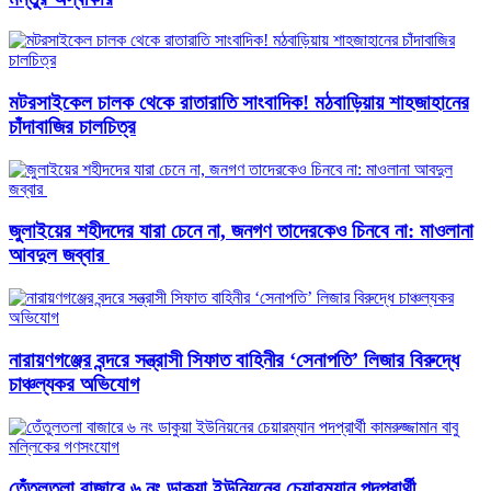
মটরসাইকেল চালক থেকে রাতারাতি সাংবাদিক! মঠবাড়িয়ায় শাহজাহানের
চাঁদাবাজির চালচিত্র
জুলাইয়ের শহীদদের যারা চেনে না, জনগণ তাদেরকেও চিনবে না: মাওলানা
আবদুল জব্বার ​
নারায়ণগঞ্জের বন্দরে সন্ত্রাসী সিফাত বাহিনীর ‘সেনাপতি’ লিজার বিরুদ্ধে
চাঞ্চল্যকর অভিযোগ
তেঁতুলতলা বাজারে ৬ নং ডাকুয়া ইউনিয়নের চেয়ারম্যান পদপ্রার্থী