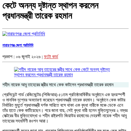
কেটে অনন্য দৃষ্টান্ত স্থাপন করলেন
প্রধানমন্ত্রী তারেক রহমান
নারায়ণগঞ্জ জেলা প্রতিনিধি
প্রকাশ : ০৬ জুলাই ২০২৬
ফটো কার্ড
|
শহীদ নায়েক আবু তাহেরের স্ত্রীর সাথে কেক কাটলেন প্রধানমন্ত্রী তারেক রহমান
প্রেসিডেন্ট গার্ড রেজিমেন্টের (পিজিআর) ৫১তম প্রতিষ্ঠাবার্ষিকীর অনুষ্ঠানে এক হৃদয়স্পর্শী
ও মানবিক দৃশ্যের অবতারণা করেছেন প্রধানমন্ত্রী তারেক রহমান। অনুষ্ঠানে কেক কাটার
নির্ধারিত মুহূর্তে প্রধানমন্ত্রী দর্শক সারিতে বসে থাকা এক বৃদ্ধা নারীকে মঞ্চে ডেকে এনে
তাঁর হাতে কেক কাটিয়েছেন। পরে জানা যায়, সেই বৃদ্ধা নারী হলেন মুক্তিযুদ্ধের ২ নম্বর
সেক্টরের বীর মুক্তিযোদ্ধা ও শহীদ রাষ্ট্রপতি জিয়াউর রহমানের দেহরক্ষী নায়েক শহীদ আবু
তাহেরের সহধর্মিণী রওশন আরা।
প্রত্যক্ষদর্শী সূত্রে জানা যায়, গতকাল পিজিআরের প্রতিষ্ঠাবার্ষিকীর মূল মঞ্চে কেক কাটার