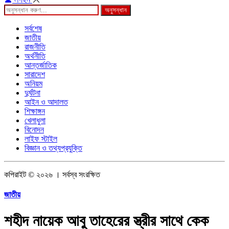
অনুসন্ধান
সর্বশেষ
জাতীয়
রাজনীতি
অর্থনীতি
আন্তর্জাতিক
সারাদেশ
অনিয়ম
দুর্ঘটনা
আইন ও আদালত
শিক্ষাঙ্গন
খেলাধুলা
বিনোদন
লাইফ স্টাইল
বিজ্ঞান ও তথ্যপ্রযুক্তি
কপিরাইট © ২০২৬ । সর্বস্ব সংরক্ষিত
জাতীয়
শহীদ নায়েক আবু তাহেরের স্ত্রীর সাথে কেক