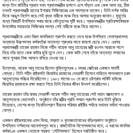
জন্য তিন বাহিনীর প্রধান যখন প্রধানমন্ত্রীর দুপাশে এসে দাঁড়ান এবং কেক আনা হয়, ঠিক
তখনই প্রধানমন্ত্রী হাতের ইশারায় পিজিআরের এক সদস্যকে ডাকেন। তিনি দর্শক সারির
দিকে আঙুল নির্দেশ করে সেই বৃদ্ধা নারীকে মঞ্চে নিয়ে আসার অনুরোধ জানান। মুহূর্তের
মধ্যে বিষয়টি উপস্থিত সবার মাঝে কৌতূহলের সৃষ্টি করে। প্রধানমন্ত্রীর প্রতিরক্ষাবিষয়ক
উপদেষ্টার সহায়তায় পিজিআর সদস্য সেই নারীকে মঞ্চে নিয়ে আসেন।
প্রধানমন্ত্রীকে এমন বিরল মানবিকতা প্রদর্শন করতে দেখে মঞ্চে উপস্থিত সেনাপ্রধানসহ
অন্যান্য উচ্চপদস্থ কর্মকর্তারা অত্যন্ত শ্রদ্ধার সাথে জায়গা ছেড়ে দেন। এরপর
প্রধানমন্ত্রী তারেক রহমান নিজে শহীদ নায়েক আবু তাহেরের স্ত্রী রওশন আরাকে পাশে
নিয়ে তাঁর হাতে কেক কাটার ছুরি তুলে দেন। কেক কাটা শেষে তাঁকে অত্যন্ত সম্মানের
সাথে পুনরায় নিজ আসনে বসিয়ে দেওয়া হয়।
উল্লেখ্য, নায়েক আবু তাহের ছিলেন মুক্তিযুদ্ধের ২ নম্বর সেক্টরের একজন সাহসী
যোদ্ধা। তিনি শহীদ রাষ্ট্রপতি জিয়াউর রহমানের দেহরক্ষী হিসেবে দায়িত্ব পালনকালে চরম
আনুগত্যের পরিচয় দিয়েছিলেন। ১৯৮১ সালের ৩০ মে রাতে চট্টগ্রাম সার্কিট হাউজে
জিয়াউর রহমানকে রক্ষা করতে গিয়ে তিনি নিজের জীবন উৎসর্গ করেছিলেন।
তারেক রহমান তাঁর বাবার দেহরক্ষী নায়েক শহীদ আবু তাহেরের সেই মহান আত্মত্যাগ ও
আনুগত্যকে ভোলেননি। অনুষ্ঠানে তাঁর স্ত্রীর প্রতি সম্মান প্রদর্শন করে তিনি বুঝিয়ে
দিয়েছেন, দেশের জন্য নিবেদিতপ্রাণ বীরদের পরিবার রাষ্ট্রীয় পর্যায়ে যথাযথ মর্যাদা পাওয়ার
যোগ্য।
একজন রাষ্ট্রনায়কের এমন বিনয়, নম্রতা ও কৃতজ্ঞতাবোধের বহিঃপ্রকাশ অনুষ্ঠানে
উপস্থিত দর্শকদের আবেগাপ্লুত করে। রাজনৈতিক বিশ্লেষকদের মতে, এ ধরনের মানবিক
কর্মকাণ্ড একজন নেতাকে প্রকৃত ‘স্টেটসম্যান’ হিসেবে প্রতিষ্ঠিত করে।