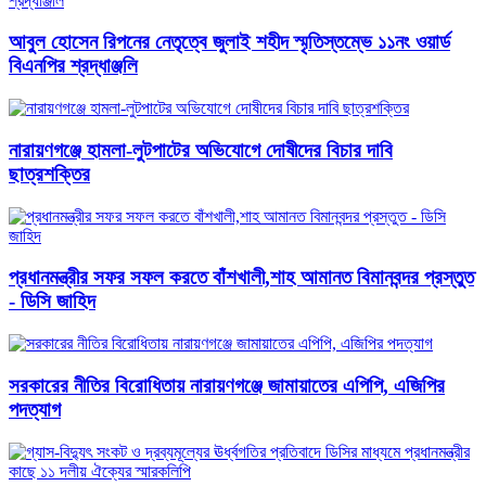
আবু্ল হোসেন রিপনের নেতৃত্বে জুলাই শহীদ স্মৃতিস্তম্ভে ১১নং ওয়ার্ড
বিএনপির শ্রদ্ধাঞ্জলি
নারায়ণগঞ্জে হামলা-লুটপাটের অভিযোগে দোষীদের বিচার দাবি
ছাত্রশক্তির
প্রধানমন্ত্রীর সফর সফল করতে বাঁশখালী,শাহ আমানত বিমানবন্দর প্রস্তুত
- ডিসি জাহিদ
সরকারের নীতির বিরোধিতায় নারায়ণগঞ্জে জামায়াতের এপিপি, এজিপির
পদত্যাগ