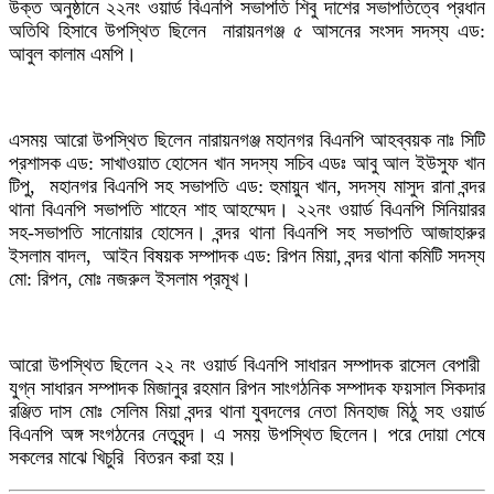
উক্ত অনুষ্ঠানে ২২নং ওয়ার্ড বিএনপি সভাপতি শিবু দাশের সভাপতিত্বে প্রধান
অতিথি হিসাবে উপস্থিত ছিলেন নারায়নগঞ্জ ৫ আসনের সংসদ সদস্য এড:
আবুল কালাম এমপি।
এসময় আরো উপস্থিত ছিলেন নারায়নগঞ্জ মহানগর বিএনপি আহব্বয়ক নাঃ সিটি
প্রশাসক এড: সাখাওয়াত হোসেন খান সদস্য সচিব এডঃ আবু আল ইউসুফ খান
টিপু, মহানগর বিএনপি সহ সভাপতি এড: হুমায়ুন খান, সদস্য মাসুদ রানা বন্দর
থানা বিএনপি সভাপতি শাহেন শাহ আহম্মেদ। ২২নং ওয়ার্ড বিএনপি সিনিয়ারর
সহ-সভাপতি সানোয়ার হোসেন। বন্দর থানা বিএনপি সহ সভাপতি আজাহারুর
ইসলাম বাদল, আইন বিষয়ক সম্পাদক এড: রিপন মিয়া, বন্দর থানা কমিটি সদস্য
মো: রিপন, মোঃ নজরুল ইসলাম প্রমূখ।
আরো উপস্থিত ছিলেন ২২ নং ওয়ার্ড বিএনপি সাধারন সম্পাদক রাসেল বেপারী
যুগ্ন সাধারন সম্পাদক মিজানুর রহমান রিপন সাংগঠনিক সম্পাদক ফয়সাল সিকদার
রঞ্জিত দাস মোঃ সেলিম মিয়া বন্দর থানা যুবদলের নেতা মিনহাজ মিঠু সহ ওয়ার্ড
বিএনপি অঙ্গ সংগঠনের নেতৃবৃন্দ। এ সময় উপস্থিত ছিলেন। পরে দোয়া শেষে
সকলের মাঝে খিচুরি বিতরন করা হয়।