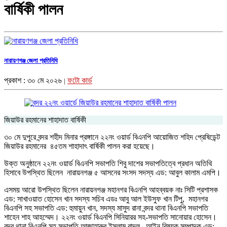
বার্ষিকী পালন
নারায়ণগঞ্জ জেলা প্রতিনিধি
প্রকাশ : ৩০ মে ২০২৬
ফটো কার্ড
|
জিয়াউর রহমানের শাহাদাত বার্ষিকী
৩০ মে দুপুরে বন্দর শহীদ মিনার প্রঙ্গানে ২২নং ওয়ার্ড বিএনপি আয়োজিত শহিদ প্রেষিডেন্ট
জিয়াউর রহমানের ৪৫তম শাহাদাৎ বার্ষিকী পালন করা হয়েছে।
উক্ত অনুষ্ঠানে ২২নং ওয়ার্ড বিএনপি সভাপতি শিবু দাশের সভাপতিত্বে প্রধান অতিথি
হিসাবে উপস্থিত ছিলেন নারায়নগঞ্জ ৫ আসনের সংসদ সদস্য এড: আবুল কালাম এমপি।
এসময় আরো উপস্থিত ছিলেন নারায়নগঞ্জ মহানগর বিএনপি আহব্বয়ক নাঃ সিটি প্রশাসক
এড: সাখাওয়াত হোসেন খান সদস্য সচিব এডঃ আবু আল ইউসুফ খান টিপু, মহানগর
বিএনপি সহ সভাপতি এড: হুমায়ুন খান, সদস্য মাসুদ রানা বন্দর থানা বিএনপি সভাপতি
শাহেন শাহ আহম্মেদ। ২২নং ওয়ার্ড বিএনপি সিনিয়ারর সহ-সভাপতি সানোয়ার হোসেন।
বন্দর থানা বিএনপি সহ সভাপতি আজাহারুর ইসলাম বাদল, আইন বিষয়ক সম্পাদক এড: