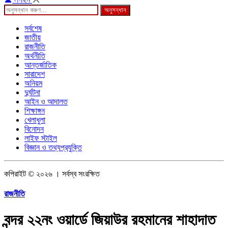
অনুসন্ধান
সর্বশেষ
জাতীয়
রাজনীতি
অর্থনীতি
আন্তর্জাতিক
সারাদেশ
অনিয়ম
দুর্ঘটনা
আইন ও আদালত
শিক্ষাঙ্গন
খেলাধুলা
বিনোদন
লাইফ স্টাইল
বিজ্ঞান ও তথ্যপ্রযুক্তি
কপিরাইট © ২০২৬ । সর্বস্ব সংরক্ষিত
রাজনীতি
বন্দর ২২নং ওয়ার্ডে জিয়াউর রহমানের শাহাদাত