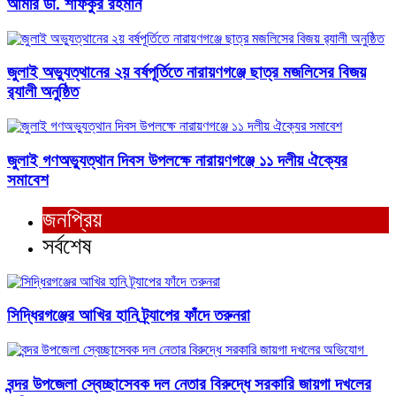
আমীর ডা. শফিকুর রহমান
জুলাই অভ্যুত্থানের ২য় বর্ষপূর্তিতে নারায়ণগঞ্জে ছাত্র মজলিসের বিজয়
র‍্যালী অনুষ্ঠিত
জুলাই গণঅভ্যুত্থান দিবস উপলক্ষে নারায়ণগঞ্জে ১১ দলীয় ঐক্যের
সমাবেশ
জনপ্রিয়
সর্বশেষ
সিদ্ধিরগঞ্জের আখির হানি ট্র্যাপের ফাঁদে তরুনরা
বন্দর উপজেলা স্বেচ্ছাসেবক দল নেতার বিরুদ্ধে সরকারি জায়গা দখলের