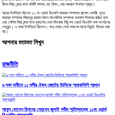
রিপন মিয়া, বন্দর থানা কমিটি সদস্য মো: রিপন, মোঃ নজরুল ইসলাম প্রমূখ।
আরো উপস্থিত ছিলেন ২২ নং ওয়ার্ড বিএনপি সাধারন সম্পাদক রাসেল বেপারী যুগ্ন
সাধারন সম্পাদক মিজানুর রহমান রিপন সাংগঠনিক সম্পাদক ফয়সাল সিকদার রঞ্জিত দাস
মোঃ সেলিম মিয়া বন্দর থানা যুবদলের নেতা মিনহাজ মিঠু সহ ওয়ার্ড বিএনপি অঙ্গ সংগঠনের
নেতৃবৃন্দ। এ সময় উপস্থিত ছিলেন। পরে দোয়া শেষে সকলের মাঝে খিচুরি বিতরন করা
হয়।
আপনার মতামত লিখুন
রাজনীতি
৬ দফা দাবীতে ১১ দলীয় ঐক্য জোটের ডিসিকে স্মারকলিপি প্রদান
আবু্ল হোসেন রিপনের নেতৃত্বে জুলাই শহীদ স্মৃতিস্তম্ভে ১১নং ওয়ার্ড