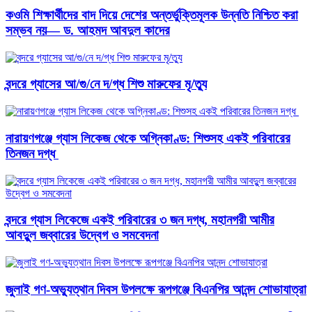
কওমি শিক্ষার্থীদের বাদ দিয়ে দেশের অন্তর্ভুক্তিমূলক উন্নতি নিশ্চিত করা
সম্ভব নয়— ড. আহমদ আবদুল কাদের
বন্দরে গ্যাসের আ/গু/নে দ/গ্ধ শিশু মারুফের মৃ/ত্যু
নারায়ণগঞ্জে গ্যাস লিকেজ থেকে অগ্নিকাণ্ড: শিশুসহ একই পরিবারের
তিনজন দগ্ধ ​
বন্দরে গ্যাস লিকেজে একই পরিবারের ৩ জন দগ্ধ, মহানগরী আমীর
আবদুুল জব্বারের উদ্বেগ ও সমবেদনা
জুলাই গণ-অভ্যুত্থান দিবস উপলক্ষে রূপগঞ্জে বিএনপির আনন্দ শোভাযাত্রা