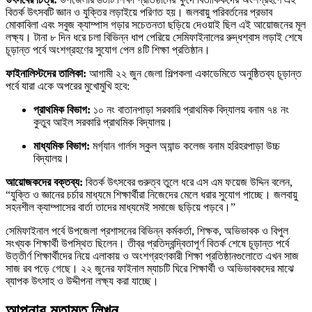
বিতর্ক উৎসবটি জ্ঞান ও যুক্তির লড়াইয়ে পরিণত হয়। জলবায়ু পরিবর্তনের প্রভাব
মোকাবিলা এবং সবুজ ক্যাম্পাস গড়ার সচেতনতা ছড়িয়ে দেওয়াই ছিল এই আয়োজনের মূল
লক্ষ্য। টানা ৮ দিন ধরে চলা বিভিন্ন ধাপ পেরিয়ে সেমিফাইনালের রুদ্ধশ্বাস লড়াই শেষে
চূড়ান্ত পর্বে অংশগ্রহণের সুযোগ পেল ৪টি শিক্ষা প্রতিষ্ঠান।
ফাইনালিস্টদের তালিকা:
আগামী ২২ জুন জেলা শিল্পকলা একাডেমিতে অনুষ্ঠিতব্য চূড়ান্ত
পর্বে যারা একে অপরের মুখোমুখি হবে:
প্রাথমিক বিভাগ:
১০ নং বাতানপাড়া সরকারি প্রাথমিক বিদ্যালয় বনাম ৭৪ নং
কুতুব আইল সরকারি প্রাথমিক বিদ্যালয়।
মাধ্যমিক বিভাগ:
মর্গ্যান গার্লস স্কুল অ্যান্ড কলেজ বনাম হরিহরপাড়া উচ্চ
বিদ্যালয়।
আয়োজকদের বক্তব্য:
বিতর্ক উৎসবের গুরুত্ব তুলে ধরে এস এম ফয়েজ উদ্দিন বলেন,
“যুক্তি ও জ্ঞানের চর্চার মাধ্যমে শিক্ষার্থীরা নিজেদের মেলে ধরার সুযোগ পাচ্ছে। জলবায়ু
সহনশীল ক্যাম্পাসের বার্তা তাদের মাধ্যমেই সমাজে ছড়িয়ে পড়বে।”
সেমিফাইনাল পর্বে উপজেলা প্রশাসনের বিভিন্ন কর্মকর্তা, শিক্ষক, অভিভাবক ও বিপুল
সংখ্যক শিক্ষার্থী উপস্থিত ছিলেন। তীব্র প্রতিদ্বন্দ্বিতাপূর্ণ বিতর্ক শেষে চূড়ান্ত পর্বে
উত্তীর্ণ শিক্ষার্থীদের নিয়ে এলাকায় ও অংশগ্রহণকারী শিক্ষা প্রতিষ্ঠানগুলোতে এখন সাজ
সাজ রব পড়ে গেছে। ২২ জুনের ফাইনাল ম্যাচটি ঘিরে শিক্ষার্থী ও অভিভাবকদের মাঝে
ব্যাপক উৎসাহ ও উদ্দীপনা লক্ষ্য করা যাচ্ছে।
আপনার মতামত লিখুন