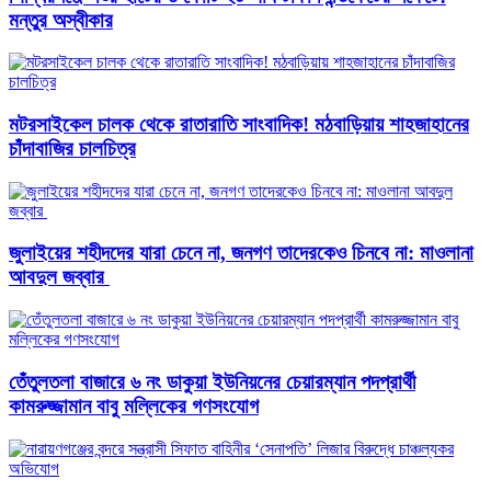
মন্তুর অস্বীকার
মটরসাইকেল চালক থেকে রাতারাতি সাংবাদিক! মঠবাড়িয়ায় শাহজাহানের
চাঁদাবাজির চালচিত্র
জুলাইয়ের শহীদদের যারা চেনে না, জনগণ তাদেরকেও চিনবে না: মাওলানা
আবদুল জব্বার ​
তেঁতুলতলা বাজারে ৬ নং ডাকুয়া ইউনিয়নের চেয়ারম্যান পদপ্রার্থী
কামরুজ্জামান বাবু মল্লিকের গণসংযোগ