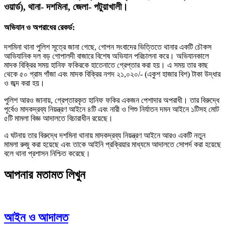
ওয়ার্ড), থানা- দশমিনা, জেলা- পটুয়াখালী।
​অভিযান ও অপরাধের রেকর্ড:
​দশমিনা থানা পুলিশ সূত্রে জানা গেছে, গোপন সংবাদের ভিত্তিতে থানার একটি চৌকস
আভিযানিক দল বড় গোপালদী বাজারে বিশেষ অভিযান পরিচালনা করে। অভিযানকালে
মাদক বিক্রির সময় হানিফ ফকিরকে হাতেনাতে গ্রেপ্তার করা হয়। এ সময় তার কাছ
থেকে ৫০ গ্রাম গাঁজা এবং মাদক বিক্রির নগদ ২১,০২০/- (একুশ হাজার বিশ) টাকা উদ্ধার
ও জব্দ করা হয়।
​পুলিশ আরও জানায়, গ্রেপ্তারকৃত হানিফ ফকির একজন পেশাদার অপরাধী। তার বিরুদ্ধে
পূর্বেও মাদকদ্রব্য নিয়ন্ত্রণ আইনে ৪টি এবং নারী ও শিশু নির্যাতন দমন আইনে ১টিসহ মোট
৫টি মামলা বিজ্ঞ আদালতে বিচারাধীন রয়েছে।
​এ ঘটনায় তার বিরুদ্ধে দশমিনা থানায় মাদকদ্রব্য নিয়ন্ত্রণ আইনে আরও একটি নতুন
মামলা রুজু করা হয়েছে এবং তাকে আইনি প্রক্রিয়ার মাধ্যমে আদালতে সোপর্দ করা হয়েছে
বলে থানা প্রশাসন নিশ্চিত করেছে।
আপনার মতামত লিখুন
আইন ও আদালত