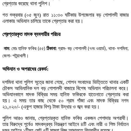
গ্রেপ্তার করেছে থানা পুলিশ।
​গত শুক্রবার (০৫ জুন) রাত ১১:৩০ ঘটিকায় উপজেলার বড় গোপালদী বাজার
এলাকায় অভিযান চালিয়ে তাকে গ্রেপ্তার করা হয়।
​গ্রেপ্তারকৃত মাদক ব্যবসায়ীর পরিচয়
নাম:
মোঃ হানিফ ফকির (৫৫)
​
ঠিকানা:
গ্রাম- বড় গোপালদী (৭নং ওয়ার্ড), থানা- দশমিনা,
জেলা- পটুয়াখালী।
​অভিযান ও অপরাধের রেকর্ড:
​দশমিনা থানা পুলিশ সূত্রে জানা গেছে, গোপন সংবাদের ভিত্তিতে থানার একটি
চৌকস আভিযানিক দল বড় গোপালদী বাজারে বিশেষ অভিযান পরিচালনা করে।
অভিযানকালে মাদক বিক্রির সময় হানিফ ফকিরকে হাতেনাতে গ্রেপ্তার করা
হয়। এ সময় তার কাছ থেকে ৫০ গ্রাম গাঁজা এবং মাদক বিক্রির নগদ
২১,০২০/- (একুশ হাজার বিশ) টাকা উদ্ধার ও জব্দ করা হয়।
​পুলিশ আরও জানায়, গ্রেপ্তারকৃত হানিফ ফকির একজন পেশাদার অপরাধী।
তার বিরুদ্ধে পূর্বেও মাদকদ্রব্য নিয়ন্ত্রণ আইনে ৪টি এবং নারী ও শিশু নির্যাতন
দমন আইনে ১টিসহ মোট ৫টি মামলা বিজ্ঞ আদালতে বিচারাধীন রয়েছে।