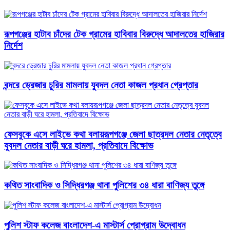
রূপগঞ্জের হাটাব চাঁদের টেক গ্রামের হাবিবার বিরুদ্ধে আদালতের হাজিরার
নির্দেশ
বন্দরে ড্রেজার চুরির মামলায় যুবদল নেতা কাজল প্রধান গ্রেপ্তার
ফেসবুকে এসে লাইভে কথা বলায়রূপগঞ্জে জেলা ছাত্রদল নেতার নেতৃত্বে
যুবদল নেতার বাড়ী ঘরে হামলা, প্রতিবাদে বিক্ষোভ
কথিত সাংবাদিক ও সিদ্ধিরগঞ্জ থানা পুলিশের ৩৪ ধারা বাণিজ্য তুঙ্গে
পুলিশ স্টাফ কলেজ বাংলাদেশ-এ মাস্টার্স প্রোগ্রাম উদ্বোধন