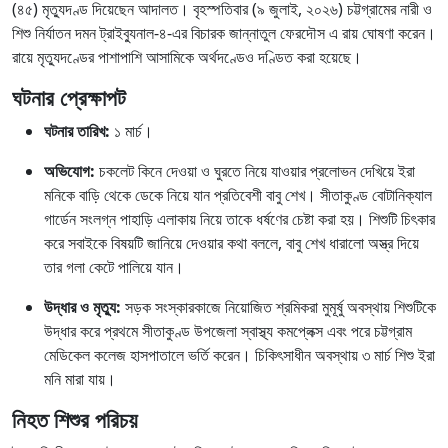
(৪৫) মৃত্যুদণ্ড দিয়েছেন আদালত। বৃহস্পতিবার (৯ জুলাই, ২০২৬) চট্টগ্রামের নারী ও
শিশু নির্যাতন দমন ট্রাইব্যুনাল-৪-এর বিচারক জান্নাতুল ফেরদৌস এ রায় ঘোষণা করেন।
রায়ে মৃত্যুদণ্ডের পাশাপাশি আসামিকে অর্থদণ্ডেও দণ্ডিত করা হয়েছে।
ঘটনার প্রেক্ষাপট
ঘটনার তারিখ:
১ মার্চ।
অভিযোগ:
চকলেট কিনে দেওয়া ও ঘুরতে নিয়ে যাওয়ার প্রলোভন দেখিয়ে ইরা
মনিকে বাড়ি থেকে ডেকে নিয়ে যান প্রতিবেশী বাবু শেখ। সীতাকুণ্ড বোটানিক্যাল
গার্ডেন সংলগ্ন পাহাড়ি এলাকায় নিয়ে তাকে ধর্ষণের চেষ্টা করা হয়। শিশুটি চিৎকার
করে সবাইকে বিষয়টি জানিয়ে দেওয়ার কথা বললে, বাবু শেখ ধারালো অস্ত্র দিয়ে
তার গলা কেটে পালিয়ে যান।
উদ্ধার ও মৃত্যু:
সড়ক সংস্কারকাজে নিয়োজিত শ্রমিকরা মুমূর্ষু অবস্থায় শিশুটিকে
উদ্ধার করে প্রথমে সীতাকুণ্ড উপজেলা স্বাস্থ্য কমপ্লেক্স এবং পরে চট্টগ্রাম
মেডিকেল কলেজ হাসপাতালে ভর্তি করেন। চিকিৎসাধীন অবস্থায় ৩ মার্চ শিশু ইরা
মনি মারা যায়।
নিহত শিশুর পরিচয়