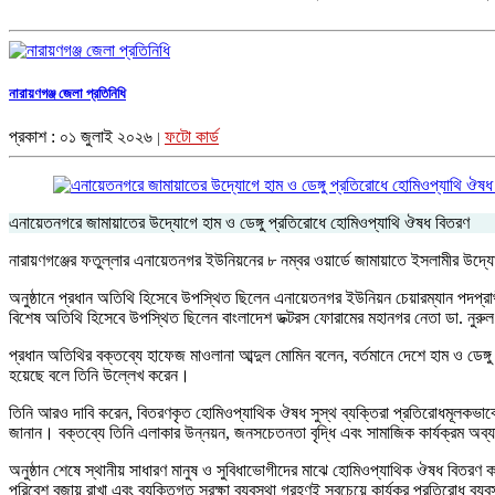
নারায়ণগঞ্জ জেলা প্রতিনিধি
প্রকাশ : ০১ জুলাই ২০২৬
ফটো কার্ড
|
এনায়েতনগরে জামায়াতের উদ্যোগে হাম ও ডেঙ্গু প্রতিরোধে হোমিওপ্যাথি ঔষধ বিতরণ
নারায়ণগঞ্জের ফতুল্লার এনায়েতনগর ইউনিয়নের ৮ নম্বর ওয়ার্ডে জামায়াতে ইসলামীর উদ্যোগ
অনুষ্ঠানে প্রধান অতিথি হিসেবে উপস্থিত ছিলেন এনায়েতনগর ইউনিয়ন চেয়ারম্যান পদপ্রার্থী
বিশেষ অতিথি হিসেবে উপস্থিত ছিলেন বাংলাদেশ ডক্টরস ফোরামের মহানগর নেতা ডা. নুরুল 
প্রধান অতিথির বক্তব্যে হাফেজ মাওলানা আব্দুল মোমিন বলেন, বর্তমানে দেশে হাম ও ডেঙ্গু
হয়েছে বলে তিনি উল্লেখ করেন।
তিনি আরও দাবি করেন, বিতরণকৃত হোমিওপ্যাথিক ঔষধ সুস্থ ব্যক্তিরা প্রতিরোধমূলকভাব
জানান। বক্তব্যে তিনি এলাকার উন্নয়ন, জনসচেতনতা বৃদ্ধি এবং সামাজিক কার্যক্রম অব্
অনুষ্ঠান শেষে স্থানীয় সাধারণ মানুষ ও সুবিধাভোগীদের মাঝে হোমিওপ্যাথিক ঔষধ বিতরণ করা 
পরিবেশ বজায় রাখা এবং ব্যক্তিগত সুরক্ষা ব্যবস্থা গ্রহণই সবচেয়ে কার্যকর প্রতিরোধ ব্যব