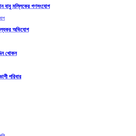
জামান বাবু মল্লিকের গণসংযোগ
াঞ্চল্যকর অভিযোগ
্দিন খোকন
তভোগী পরিবার