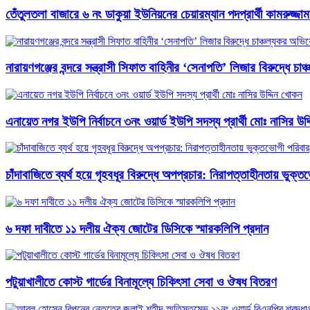
তেঁতুলতলা বাজারে ৬ নং ডাকুয়া ইউনিয়নের চেয়ারম্যান পদপ্রার্থী কামরুজ্
নারায়ণগঞ্জের বন্দরে সন্ত্রাসী সিফাত বাহিনীর ‘সেনাপতি’ লিজার বিরুদ্ধে চ
এনায়েত নগর ইউপি নির্বাচনে ৩নং ওয়ার্ড ইউপি সদস্য প্রার্থী মোঃ নাসির উদ
চাঁদাবাজিতে ব্যর্থ হয়ে গৃহবধূর বিরুদ্ধে অপপ্রচার: নিরাপত্তাহীনতায় ভুক্
৬ দফা দাবীতে ১১ দলীয় ঐক্য জোটের ডিসিকে স্মারকলিপি প্রদান
পটুয়াখালীতে কোস্ট গার্ডের বিনামূল্যে চিকিৎসা সেবা ও ঔষধ বিতরণ