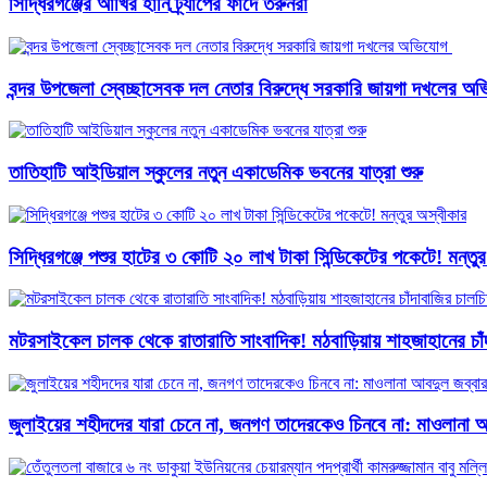
সিদ্ধিরগঞ্জের আখির হানি ট্র্যাপের ফাঁদে তরুনরা
বন্দর উপজেলা স্বেচ্ছাসেবক দল নেতার বিরুদ্ধে সরকারি জায়গা দখলের অভ
তাতিহাটি আইডিয়াল স্কুলের নতুন একাডেমিক ভবনের যাত্রা শুরু
সিদ্ধিরগঞ্জে পশুর হাটের ৩ কোটি ২০ লাখ টাকা সিন্ডিকেটের পকেটে! মন্তু
মটরসাইকেল চালক থেকে রাতারাতি সাংবাদিক! মঠবাড়িয়ায় শাহজাহানের চাঁদ
জুলাইয়ের শহীদদের যারা চেনে না, জনগণ তাদেরকেও চিনবে না: মাওলানা আব