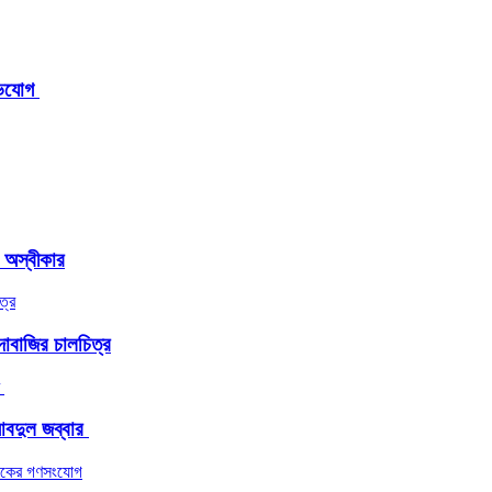
িযোগ ‎
র অস্বীকার
াবাজির চালচিত্র
দুল জব্বার ​