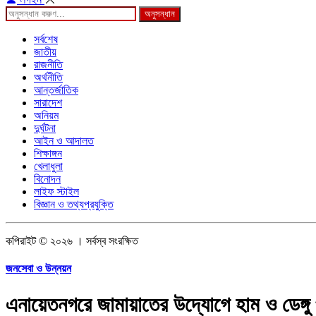
অনুসন্ধান
সর্বশেষ
জাতীয়
রাজনীতি
অর্থনীতি
আন্তর্জাতিক
সারাদেশ
অনিয়ম
দুর্ঘটনা
আইন ও আদালত
শিক্ষাঙ্গন
খেলাধুলা
বিনোদন
লাইফ স্টাইল
বিজ্ঞান ও তথ্যপ্রযুক্তি
কপিরাইট © ২০২৬ । সর্বস্ব সংরক্ষিত
জনসেবা ও উন্নয়ন
এনায়েতনগরে জামায়াতের উদ্যোগে হাম ও ডেঙ্গ