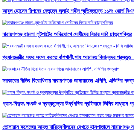
আবু্ল হোসেন রিপনের নেতৃত্বে জুলাই শহীদ স্মৃতিস্তম্ভে ১১নং ওয়ার্ড বিএনপ
নারায়ণগঞ্জে হামলা-লুটপাটের অভিযোগে দোষীদের বিচার দাবি ছাত্রশক্তির
প্রধানমন্ত্রীর সফর সফল করতে বাঁশখালী,শাহ আমানত বিমানবন্দর প্রস্তুত 
সরকারের নীতির বিরোধিতায় নারায়ণগঞ্জে জামায়াতের এপিপি, এজিপির পদত্
গ্যাস-বিদ্যুৎ সংকট ও দ্রব্যমূল্যের ঊর্ধ্বগতির প্রতিবাদে ডিসির মাধ্যমে প
তোলারাম কলেজের আহত দায়িত্বশীলদের দেখতে হাসপাতালে নারায়ণগঞ্জ ম