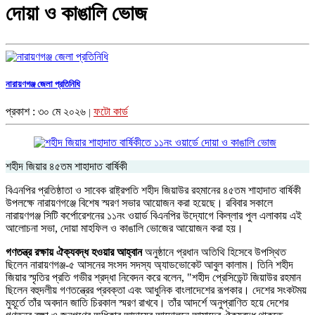
দোয়া ও কাঙালি ভোজ
নারায়ণগঞ্জ জেলা প্রতিনিধি
প্রকাশ : ৩০ মে ২০২৬
ফটো কার্ড
|
শহীদ জিয়ার ৪৫তম শাহাদাত বার্ষিকী
বিএনপির প্রতিষ্ঠাতা ও সাবেক রাষ্ট্রপতি শহীদ জিয়াউর রহমানের ৪৫তম শাহাদাত বার্ষিকী
উপলক্ষে নারায়ণগঞ্জে বিশেষ স্মরণ সভার আয়োজন করা হয়েছে। রবিবার সকালে
নারায়ণগঞ্জ সিটি কর্পোরেশনের ১১নং ওয়ার্ড বিএনপির উদ্যোগে কিল্লার পুল এলাকায় এই
আলোচনা সভা, দোয়া মাহফিল ও কাঙালি ভোজের আয়োজন করা হয়।
গণতন্ত্র রক্ষায় ঐক্যবদ্ধ হওয়ার আহ্বান
অনুষ্ঠানে প্রধান অতিথি হিসেবে উপস্থিত
ছিলেন নারায়ণগঞ্জ-৫ আসনের সংসদ সদস্য অ্যাডভোকেট আবুল কালাম। তিনি শহীদ
জিয়ার স্মৃতির প্রতি গভীর শ্রদ্ধা নিবেদন করে বলেন, "শহীদ প্রেসিডেন্ট জিয়াউর রহমান
ছিলেন বহুদলীয় গণতন্ত্রের প্রবক্তা এবং আধুনিক বাংলাদেশের রূপকার। দেশের সংকটময়
মুহূর্তে তাঁর অবদান জাতি চিরকাল স্মরণ রাখবে। তাঁর আদর্শে অনুপ্রাণিত হয়ে দেশের