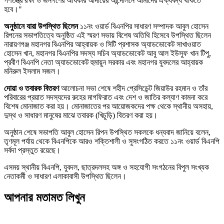
গণতন্ত্র রক্ষা ও জনগণের অধিকার আদায়ের আন্দোলনে আমাদের ঐক্যবদ্ধ থাকতে
হবে।"
অনুষ্ঠানে যারা উপস্থিত ছিলেন
১১নং ওয়ার্ড বিএনপির সাধারণ সম্পাদক আবুল হোসেন
রিপনের সভাপতিত্বে অনুষ্ঠিত এই স্মরণ সভায় বিশেষ অতিথি হিসেবে উপস্থিত ছিলেন
নারায়ণগঞ্জ মহানগর বিএনপির আহ্বায়ক ও সিটি প্রশাসক অ্যাডভোকেট সাখাওয়াত
হোসেন খান, মহানগর বিএনপির সদস্য সচিব অ্যাডভোকেট আবু আল ইউসুফ খান টিপু,
প্রবীণ বিএনপি নেতা অ্যাডভোকেট হুমায়ুন সরকার এবং মহানগর যুবদলের আহ্বায়ক
মনিরুল ইসলাম সজল।
দোয়া ও তবারক বিতরণ
আলোচনা সভা শেষে শহীদ প্রেসিডেন্ট জিয়াউর রহমান ও তাঁর
পরিবারের প্রয়াত সদস্যদের রুহের মাগফিরাত এবং দেশ ও জাতির কল্যাণ কামনা করে
বিশেষ মোনাজাত করা হয়। মোনাজাতের পর আয়োজকদের পক্ষ থেকে স্থানীয় অসহায়,
দুস্থ ও সাধারণ মানুষের মাঝে তবারক (খিচুড়ি) বিতরণ করা হয়।
অনুষ্ঠান শেষে সভাপতি আবুল হোসেন রিপন উপস্থিত সকলকে ধন্যবাদ জানিয়ে বলেন,
তৃণমূল পর্যায় থেকে বিএনপিকে আরও শক্তিশালী ও সুসংগঠিত করতে ১১নং ওয়ার্ড বিএনপি
সর্বদা প্রস্তুত রয়েছে।
এসময় স্থানীয় বিএনপি, যুবদল, ছাত্রদলসহ অঙ্গ ও সহযোগী সংগঠনের বিপুল সংখ্যক
নেতাকর্মী ও সাধারণ এলাকাবাসী উপস্থিত ছিলেন।
আপনার মতামত লিখুন