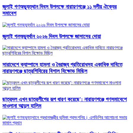
জুলাই গণঅভ্যুত্থান দিবস উপলক্ষে নারায়ণগঞ্জে ১১ দলীয় ঐক্যের
সমাবেশ
জুলাই গনঅভ্যুর্থান ২০২৬ দিবস উপলক্ষে জাসাসের দোয়া
সারাদেশে ক্যাম্পাসে হামলা ও নৈরাজ্য প্রতিরোধসহ একাধিক দাবিতে
নারায়ণগঞ্জে ছাত্রশিবিরের বিশাল বিক্ষোভ মিছিল
ছাত্রদল এখন ছাত্রলীগের রূপ ধারণ করেছে': নারায়ণগঞ্জে গণসমাবেশে
মাওলানা আব্দুল হালিম