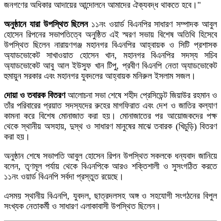
জনগণের অধিকার আদায়ের আন্দোলনে আমাদের ঐক্যবদ্ধ থাকতে হবে।"
অনুষ্ঠানে যারা উপস্থিত ছিলেন
১১নং ওয়ার্ড বিএনপির সাধারণ সম্পাদক আবুল
হোসেন রিপনের সভাপতিত্বে অনুষ্ঠিত এই স্মরণ সভায় বিশেষ অতিথি হিসেবে
উপস্থিত ছিলেন নারায়ণগঞ্জ মহানগর বিএনপির আহ্বায়ক ও সিটি প্রশাসক
অ্যাডভোকেট সাখাওয়াত হোসেন খান, মহানগর বিএনপির সদস্য সচিব
অ্যাডভোকেট আবু আল ইউসুফ খান টিপু, প্রবীণ বিএনপি নেতা অ্যাডভোকেট
হুমায়ুন সরকার এবং মহানগর যুবদলের আহ্বায়ক মনিরুল ইসলাম সজল।
দোয়া ও তবারক বিতরণ
আলোচনা সভা শেষে শহীদ প্রেসিডেন্ট জিয়াউর রহমান ও
তাঁর পরিবারের প্রয়াত সদস্যদের রুহের মাগফিরাত এবং দেশ ও জাতির কল্যাণ
কামনা করে বিশেষ মোনাজাত করা হয়। মোনাজাতের পর আয়োজকদের পক্ষ
থেকে স্থানীয় অসহায়, দুস্থ ও সাধারণ মানুষের মাঝে তবারক (খিচুড়ি) বিতরণ
করা হয়।
অনুষ্ঠান শেষে সভাপতি আবুল হোসেন রিপন উপস্থিত সকলকে ধন্যবাদ জানিয়ে
বলেন, তৃণমূল পর্যায় থেকে বিএনপিকে আরও শক্তিশালী ও সুসংগঠিত করতে
১১নং ওয়ার্ড বিএনপি সর্বদা প্রস্তুত রয়েছে।
এসময় স্থানীয় বিএনপি, যুবদল, ছাত্রদলসহ অঙ্গ ও সহযোগী সংগঠনের বিপুল
সংখ্যক নেতাকর্মী ও সাধারণ এলাকাবাসী উপস্থিত ছিলেন।