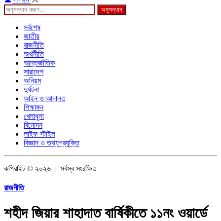
অনুসন্ধান
সর্বশেষ
জাতীয়
রাজনীতি
অর্থনীতি
আন্তর্জাতিক
সারাদেশ
অনিয়ম
দুর্ঘটনা
আইন ও আদালত
শিক্ষাঙ্গন
খেলাধুলা
বিনোদন
লাইফ স্টাইল
বিজ্ঞান ও তথ্যপ্রযুক্তি
কপিরাইট © ২০২৬ । সর্বস্ব সংরক্ষিত
রাজনীতি
শহীদ জিয়ার শাহাদাত বার্ষিকীতে ১১নং ওয়ার্ডে