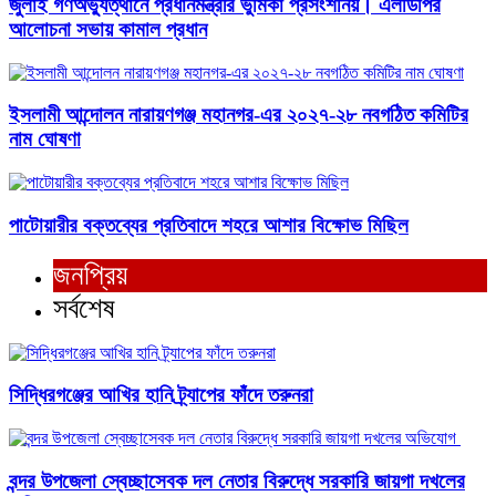
জুলাই গণঅভ্যুত্থানে প্রধানমন্ত্রীর ভুমিকা প্রসংশনিয়। এলডিপির
আলোচনা সভায় কামাল প্রধান
ইসলামী আন্দোলন নারায়ণগঞ্জ মহানগর-এর ২০২৭-২৮ নবগঠিত কমিটির
নাম ঘোষণা
পাটোয়ারীর বক্তব্যের প্রতিবাদে শহরে আশার বিক্ষোভ মিছিল
জনপ্রিয়
সর্বশেষ
সিদ্ধিরগঞ্জের আখির হানি ট্র্যাপের ফাঁদে তরুনরা
বন্দর উপজেলা স্বেচ্ছাসেবক দল নেতার বিরুদ্ধে সরকারি জায়গা দখলের