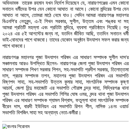
অভিভাবক তারেক রহমান যখন নির্দেশ দিয়েছেন যে, নারায়ণগঞ্জের এমন কোনো
সনাতন ধর্মীদের উপর যেন কোনো আঘাত না আসে। কোনো মন্দিরের উপর যেন
আঘাত না আসে, তোমরা মাঠে নেমে যাও। সেদিন আমরা নারায়ণগঞ্জ মহানগর
বিএনপি'র নেতৃবৃন্দ, এ-ই শিখন সরকার, সুশীল, উত্তম এবং শঙ্কর দা সহ
আমরা প্রতিটি মহল্লা এবং প্রতিটা মন্দিরে, ব্যবসা প্রতিষ্ঠানে গিয়েছি। শুধু
২০২৪ এর ৫ই আগস্টের জন্য না, যতদিন জীবিত আছি, ততদিন সনাতন ধর্মী
ভাই-বোনদের পাশে থাকবো। তাদের যেকোন অনুষ্ঠান উদযাপন সফল করার জন্য
পাশে থাকবো।
নারায়ণগঞ্জ মহানগর পূজা উদযাপন পরিষদ এর সাধারণ সম্পাদক সুশীল দাস'র
সঞ্চালনায় আরও উপস্থিত ছিলেন- নারায়ণগঞ্জ জেলা পূজা উদযাপন পরিষদ এর
সাধারণ সম্পাদক শিখণ সরকার শিপন, সহ-সভাপতি প্রদীপ সরকার, তিলোত্তমা
দাস, প্রচার সম্পাদক তপন, মহানগর পূজা উদযাপন পরিষদ এর সভাপতি
বিষ্ণপদ সাহা, সহ-সভাপতি উত্তম কুমার সাহা, সাংগঠনিক সম্পাদক কৃষ্ণা
আচার্য, জেলা হিন্দু মহাজোট এর সভাপতি গৌরাঙ্গ চন্দ্র সাহা, সিদ্ধিরগঞ্জ থানা
পূজা উদযাপন পরিষদ এর সভাপতি শিশির ঘোষ ওমর, বন্দর থানা পূজা উদযাপন
পরিষদ এর সাধারণ সম্পাদক শ্যামল বিশ্বাস, ফতুল্লা থানা সাংগঠনিক সম্পাদক
বীরেন দাস, বারদী ইউনিয়ন এর সভাপতি রিপন শীল, নাসিক ১৪নং ওয়ার্ড
সভাপতি বিশজিৎ সাহা সহ অন্যান্য নেতা-কর্মীরা।