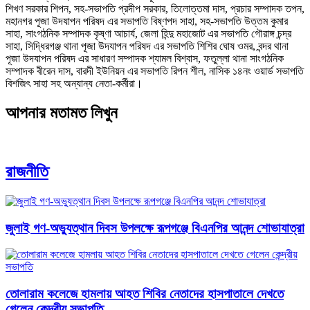
শিখণ সরকার শিপন, সহ-সভাপতি প্রদীপ সরকার, তিলোত্তমা দাস, প্রচার সম্পাদক তপন,
মহানগর পূজা উদযাপন পরিষদ এর সভাপতি বিষ্ণপদ সাহা, সহ-সভাপতি উত্তম কুমার
সাহা, সাংগঠনিক সম্পাদক কৃষ্ণা আচার্য, জেলা হিন্দু মহাজোট এর সভাপতি গৌরাঙ্গ চন্দ্র
সাহা, সিদ্ধিরগঞ্জ থানা পূজা উদযাপন পরিষদ এর সভাপতি শিশির ঘোষ ওমর, বন্দর থানা
পূজা উদযাপন পরিষদ এর সাধারণ সম্পাদক শ্যামল বিশ্বাস, ফতুল্লা থানা সাংগঠনিক
সম্পাদক বীরেন দাস, বারদী ইউনিয়ন এর সভাপতি রিপন শীল, নাসিক ১৪নং ওয়ার্ড সভাপতি
বিশজিৎ সাহা সহ অন্যান্য নেতা-কর্মীরা।
আপনার মতামত লিখুন
রাজনীতি
জুলাই গণ-অভ্যুত্থান দিবস উপলক্ষে রূপগঞ্জে বিএনপির আনন্দ শোভাযাত্রা
তোলারাম কলেজে হামলায় আহত শিবির নেতাদের হাসপাতালে দেখতে
গেলেন কেন্দ্রীয় সভাপতি