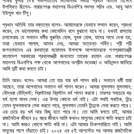
শংকর কুমার দে'র সভাপতিত্বে মতবিনিময় সভায় প্রধান অতিথি হিসেবে
উপস্থিত ছিলেন- নারায়ণগঞ্জ মহানগর বিএনপি'র সদস্য সচিব এড. আবু আল
ইউসুফ খান টিপু।
প্রধান অতিথি তার বক্তব্যে বলেন- আমাদেরকে যেভাবে সম্মান করেন, শ্রদ্ধা
করেন, সে ভালোবাসার কথা কোনোদিন বলে বুঝানো যাবে না। যখনই রাস্তায়
চলাফেরায় যে সনাতন ধর্মীর মুরুব্বি হোক, যুবক হোক, যাদের সাথে দেখা হয়,
তারা যেভাবে সালাম, আদাব দেয়, আমরা অত্যন্ত গর্বিত। শ্রী শ্রী
জগন্নাথদেব এর রথযাত্রা মহোৎসব উপলক্ষে আপনাদেরকে গণপ্রজাতন্ত্রী
বাংলাদেশ সরকারের প্রধানমন্ত্রী জননেতা তারেক রহমান এবং নারায়ণগঞ্জ
মহানগর বিএনপি'র পক্ষ থেকে আপনাদের অগ্রীম শুভেচ্ছা ও অভিনন্দন জানিয়ে
আমি দুটি কথা বলতে চাই।
তিনি আরও বলেন- আমরা তো যার যার ধর্ম পালন করি। সনাতন ধর্মী যারা
আছেন, তারা আপনাদের সনাতন ধর্ম পালন করেন। আমরা মুসলমান মুসলমান;
বৌদ্ধরা বৌদ্ধিস্ট; খ্রিস্টানরা খ্রিস্টান ধর্ম পালন করবো। তারপর সবচেয়ে বড়
ধর্ম হলো মানব সেবা। এর উপর কোনো ধর্ম নাই। এটা সবাই সবাইক, হিন্দু
যেমন মুসলমানকে সেবা করতে পারে, মুসলমান তেমনি হিন্দুকে সেবা করতে পারে।
এর চেয়ে বড় ধর্ম আর কিছু হতে পারে না। তো আমি বলতে চাই, আমার
রাজনৈতিক জীবনে ৪৫ বছর জীবনে আমি কখনও মানুষের কোনো ক্ষতি করতে চাই
না। আমি কারও কোনো ক্ষতি করি না। এটা আমার ডিকশনারিতে নাই। আমি
মানুষের পাশে দাঁড়াতে চাই। ২০২৪ এর ৫ই আগস্টের পর আমার রাজনৈতিক