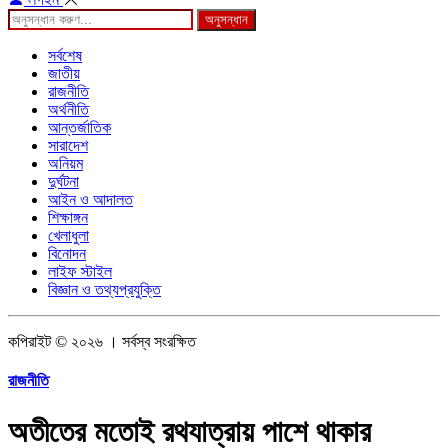
অনুসন্ধান
সর্বশেষ
জাতীয়
রাজনীতি
অর্থনীতি
আন্তর্জাতিক
সারাদেশ
অনিয়ম
দুর্ঘটনা
আইন ও আদালত
শিক্ষাঙ্গন
খেলাধুলা
বিনোদন
লাইফ স্টাইল
বিজ্ঞান ও তথ্যপ্রযুক্তি
কপিরাইট © ২০২৬ । সর্বস্ব সংরক্ষিত
রাজনীতি
অতীতের মতোই রথযাত্রায় পাশে থাকার