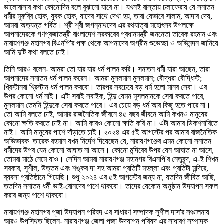
ভালোবাসার কথা কোনোদিন বলে বুঝানো যাবে না। যখনই রাস্তায় চলাফেরায় যে সনাতন
ধর্মীর মুরুব্বি হোক, যুবক হোক, যাদের সাথে দেখা হয়, তারা যেভাবে সালাম, আদাব দেয়,
আমরা অত্যন্ত গর্বিত। শ্রী শ্রী জগন্নাথদেব এর রথযাত্রা মহোৎসব উপলক্ষে
আপনাদেরকে গণপ্রজাতন্ত্রী বাংলাদেশ সরকারের প্রধানমন্ত্রী জননেতা তারেক রহমান এবং
নারায়ণগঞ্জ মহানগর বিএনপি'র পক্ষ থেকে আপনাদের অগ্রীম শুভেচ্ছা ও অভিনন্দন জানিয়ে
আমি দুটি কথা বলতে চাই।
তিনি আরও বলেন- আমরা তো যার যার ধর্ম পালন করি। সনাতন ধর্মী যারা আছেন, তারা
আপনাদের সনাতন ধর্ম পালন করেন। আমরা মুসলমান মুসলমান; বৌদ্ধরা বৌদ্ধিস্ট;
খ্রিস্টানরা খ্রিস্টান ধর্ম পালন করবো। তারপর সবচেয়ে বড় ধর্ম হলো মানব সেবা। এর
উপর কোনো ধর্ম নাই। এটা সবাই সবাইক, হিন্দু যেমন মুসলমানকে সেবা করতে পারে,
মুসলমান তেমনি হিন্দুকে সেবা করতে পারে। এর চেয়ে বড় ধর্ম আর কিছু হতে পারে না।
তো আমি বলতে চাই, আমার রাজনৈতিক জীবনে ৪৫ বছর জীবনে আমি কখনও মানুষের
কোনো ক্ষতি করতে চাই না। আমি কারও কোনো ক্ষতি করি না। এটা আমার ডিকশনারিতে
নাই। আমি মানুষের পাশে দাঁড়াতে চাই। ২০২৪ এর ৫ই আগস্টের পর আমার রাজনৈতিক
অভিভাবক তারেক রহমান যখন নির্দেশ দিয়েছেন যে, নারায়ণগঞ্জের এমন কোনো সনাতন
ধর্মীদের উপর যেন কোনো আঘাত না আসে। কোনো মন্দিরের উপর যেন আঘাত না আসে,
তোমরা মাঠে নেমে যাও। সেদিন আমরা নারায়ণগঞ্জ মহানগর বিএনপি'র নেতৃবৃন্দ, এ-ই শিখন
সরকার, সুশীল, উত্তম এবং শঙ্কর দা সহ আমরা প্রতিটি মহল্লা এবং প্রতিটা মন্দিরে,
ব্যবসা প্রতিষ্ঠানে গিয়েছি। শুধু ২০২৪ এর ৫ই আগস্টের জন্য না, যতদিন জীবিত আছি,
ততদিন সনাতন ধর্মী ভাই-বোনদের পাশে থাকবো। তাদের যেকোন অনুষ্ঠান উদযাপন সফল
করার জন্য পাশে থাকবো।
নারায়ণগঞ্জ মহানগর পূজা উদযাপন পরিষদ এর সাধারণ সম্পাদক সুশীল দাস'র সঞ্চালনায়
আরও উপস্থিত ছিলেন- নারায়ণগঞ্জ জেলা পূজা উদযাপন পরিষদ এর সাধারণ সম্পাদক