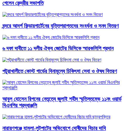
গেলেন কেন্দ্রীয় সভাপতি
বন্দরে আদর্শ কিন্ডারগার্টেনের বৃত্তিপ্রাপ্তদের সংবর্ধনা ও সনদ বিতরণ
৬ দফা দাবীতে ১১ দলীয় ঐক্য জোটের ডিসিকে স্মারকলিপি প্রদান
পটুয়াখালীতে কোস্ট গার্ডের বিনামূল্যে চিকিৎসা সেবা ও ঔষধ বিতরণ
আবু্ল হোসেন রিপনের নেতৃত্বে জুলাই শহীদ স্মৃতিস্তম্ভে ১১নং ওয়ার্ড
বিএনপির শ্রদ্ধাঞ্জলি
নারায়ণগঞ্জে হামলা-লুটপাটের অভিযোগে দোষীদের বিচার দাবি