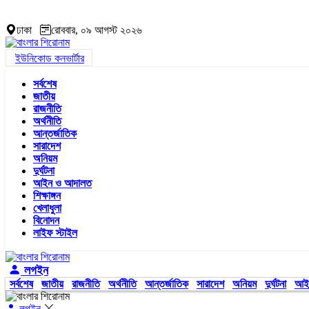
ঢাকা
রোববার, ০৯ আগস্ট ২০২৬
ইউনিকোড কনভার্টার
সর্বশেষ
জাতীয়
রাজনীতি
অর্থনীতি
আন্তর্জাতিক
সারাদেশ
অনিয়ম
দুর্ঘটনা
আইন ও আদালত
শিক্ষাঙ্গন
খেলাধুলা
বিনোদন
লাইফ স্টাইল
লগইন
সর্বশেষ
জাতীয়
রাজনীতি
অর্থনীতি
আন্তর্জাতিক
সারাদেশ
অনিয়ম
দুর্ঘটনা
আই
লগইন