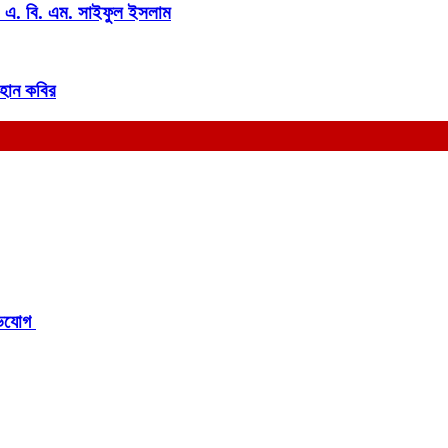
 ড. এ. বি. এম. সাইফুল ইসলাম
য়হান কবির
িযোগ ‎