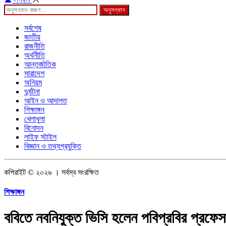
অনুসন্ধান
সর্বশেষ
জাতীয়
রাজনীতি
অর্থনীতি
আন্তর্জাতিক
সারাদেশ
অনিয়ম
দুর্ঘটনা
আইন ও আদালত
শিক্ষাঙ্গন
খেলাধুলা
বিনোদন
লাইফ স্টাইল
বিজ্ঞান ও তথ্যপ্রযুক্তি
কপিরাইট © ২০২৬ । সর্বস্ব সংরক্ষিত
শিক্ষাঙ্গন
ববিতে নবনিযুক্ত ভিসি হলেন পবিপ্রবির প্রফে