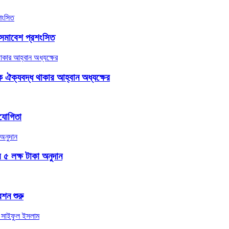
ক সমাবেশ প্রশংসিত
 ঐক্যবদ্ধ থাকার আহ্বান অধ্যক্ষের
িযোগিতা
র ৫ লক্ষ টাকা অনুদান
েশন শুরু