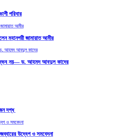
তভোগী পরিবার
 নিলেন মহানগরী জামায়াত আমীর
 করা সম্ভব নয়— ড. আহমদ আবদুল কাদের
ন দগ্ধ ​
জব্বারের উদ্বেগ ও সমবেদনা