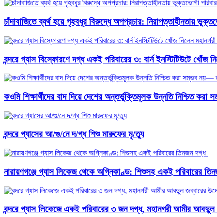
চাঁদাবাজিতে ব্যর্থ হয়ে গৃহবধূর বিরুদ্ধে অপপ্রচার: নিরাপত্তাহীনতায় ভুক্
বন্দরে গ্যাস বিস্ফোরণে দগ্ধ একই পরিবারের ৩: বার্ন ইনস্টিটিউটে খোঁজ
কওমি শিক্ষার্থীদের বাদ দিয়ে দেশের অন্তর্ভুক্তিমূলক উন্নতি নিশ্চিত
বন্দরে গ্যাসের আ/গু/নে দ/গ্ধ শিশু মারুফের মৃ/ত্যু
নারায়ণগঞ্জে গ্যাস লিকেজ থেকে অগ্নিকাণ্ড: শিশুসহ একই পরিবারের তিনজ
বন্দরে গ্যাস লিকেজে একই পরিবারের ৩ জন দগ্ধ, মহানগরী আমীর আবদুুল 