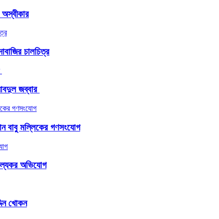
র অস্বীকার
াবাজির চালচিত্র
দুল জব্বার ​
জামান বাবু মল্লিকের গণসংযোগ
াঞ্চল্যকর অভিযোগ
্দিন খোকন