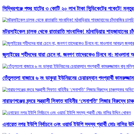
সিদ্ধিরগঞ্জে পশুর হাটের ৩ কোটি ২০ লাখ টাকা সিন্ডিকেটের পকেটে! মন্তু
মটরসাইকেল চালক থেকে রাতারাতি সাংবাদিক! মঠবাড়িয়ায় শাহজাহানের চাঁদ
জুলাইয়ের শহীদদের যারা চেনে না, জনগণ তাদেরকেও চিনবে না: মাওলানা আব
তেঁতুলতলা বাজারে ৬ নং ডাকুয়া ইউনিয়নের চেয়ারম্যান পদপ্রার্থী কামরুজ্
নারায়ণগঞ্জের বন্দরে সন্ত্রাসী সিফাত বাহিনীর ‘সেনাপতি’ লিজার বিরুদ্ধে চ
এনায়েত নগর ইউপি নির্বাচনে ৩নং ওয়ার্ড ইউপি সদস্য প্রার্থী মোঃ নাসির উদ