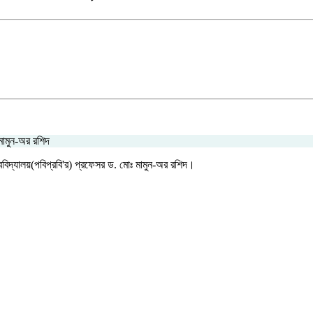
 মামুন-অর রশিদ
িশ্ববিদ্যালয়(পবিপ্রবি'র) প্রফেসর ড. মোঃ মামুন-অর রশিদ।