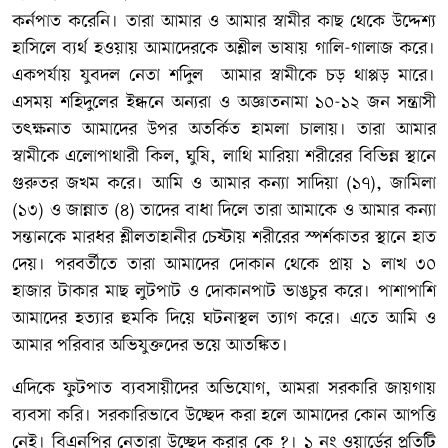
কর্নপাত করেনি। তারা আমার ও আমার স্বামীর কাছ থেকে উদ্দেশ্য
হাসিলে ব্যর্থ হওয়ায় আমাদেরকে অশ্লীল ভাষায় গালি-গালাজ করে।
একপর্যায় যুবদল নেতা শদিুল আমার স্বামীকে চড় থাপ্পড় মারে।
এসময় শহিদুলের ইন্ধনে অন্যরা ও অজ্ঞাতনামা ১০-১২ জন সন্ত্রাসী
তৎক্ষনাত আমাদের উপর অতর্কিত হামলা চালায়। তারা আমার
স্বামীকে এলোপাথারী কিল, ঘুষি, লাথি মারিয়া শরীরের বিভিন্ন স্থানে
গুরুতর জখম করে। আমি ও আমার কন্যা সাদিয়া (১৭), জামিলা
(১৩) ও জান্নাত (৪) তাদের বাধা দিলে তারা আমাকে ও আমার কন্যা
সন্তানকে মারধর শ্লীলতাহানীর চেষ্টায় শরীরের স্পর্শকাতর স্থানে হাত
দেয়। পরবর্তীতে তারা আমাদের দোকান থেকে প্রায় ১ লাখ ৩০
হাজার টাকার মাছ লুটপাট ও দোকানপাট ভাঙচুর করে। পাশাপাশি
আমাদের হত্যার হুমকি দিয়ে ঘটনাস্থল ত্যাগ করে। এতে আমি ও
আমার পরিবার অভিযুক্তদের ভয়ে আতঙ্কিত।
এদিকে ফুটপাত ব্যবসায়ীদের অভিযোগ, আমরা সরকারি জায়গায়
ব্যবসা করি। সরকারিভাবে উচ্ছেদ করা হলে আমাদের কোন আপত্তি
নেই। বিএনপির নেতারা উচ্ছেদ করার কে ?। ১ নং ওয়ার্ডের প্রতিটি