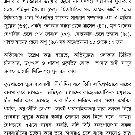
এলাকার শাহজাহান ভূঁইয়ার ছেলে নারায়ণগঞ্জ মহানগর যুবদলের
সদস্য শহিদুল ইসলাম (৫০), মিজমিজির মৃত তাহের আলীর ছেলে
সিদ্ধিরগঞ্জ থানা বিএনপির সাবেক সাধারণ সম্পাদক এম এ হালিম
জুয়েল (৬৫), একই এলাকার মরুর ছেলে রাসেল (৪০), মৃত খালেক
বেপারীর ছেলে শেখ জামাল (৫৫), মোস্তফার ছেলে উজ্জল (৪২),
শাহজাহানের ছেলে অপু (৪০) সহ অজ্ঞাতনামা ১০ থেকে ১২ জন।
অভিযোগে উল্লেখ করা হয়েছে, অভিযুক্তরা এলাকার চিহ্নিত
চাঁদাবাজ, উশৃঙ্খল ও খারাপ প্রকৃতির লোক। আমার স্বামী মাসুদ
ওরফে ভাঙালি সিদ্ধিরগঞ্জ পুল এলাকায়
ফুটপাতের ক্ষুদ্র ব্যবসায়ী। দীর্ঘ দিন ধরে তিনি শান্তিপূর্ণভাবে মাছের
ব্যবসা করে আসছেন। অভিযুক্ত আমাদের কাছে অযৌক্তিক অযুহাতে
চাঁদা দাবি করে আসছে। তারা চাঁদার দাবিতে নানা পন্থায় হুমকি-
ধমকি, ভয়-ভীতি দেখায়। তারই ধারাবাহিকতায় তারা দলবল নিয়ে
রোববার দুপুরে আমার স্বামীর দোকান তুলে নিতে বলে। আমরা
বৈধভাবে এখানে ব্যবসা করছি, যদি সিটি করপোরেশন সকল
ব্যবসায়ীদের উচ্ছেদ করে তবে আমরাও চলে যাবো বললেও তারা