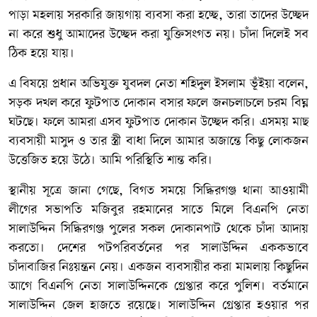
পাড়া মহলায় সরকারি জায়গায় ব্যবসা করা হচ্ছে, তারা তাদের উচ্ছেদ
না করে শুধু আমাদের উচ্ছেদ করা যুক্তিসংগত নয়। চাঁদা দিলেই সব
ঠিক হয়ে যায়।
এ বিষয়ে প্রধান অভিযুক্ত যুবদল নেতা শহিদুল ইসলাম ভূঁইয়া বলেন,
সড়ক দখল করে ফুটপাত দোকান বসার ফলে জনচলাচলে চরম বিঘ্ন
ঘটছে। ফলে আমরা এসব ফুটপাত দোকান উচ্ছেদ করি। এসময় মাছ
ব্যবসায়ী মাসুদ ও তার স্ত্রী বাধা দিলে আমার অজান্তে কিছু লোকজন
উত্তেজিত হয়ে উঠে। আমি পরিস্থিতি শান্ত করি।
স্থানীয় সূত্রে জানা গেছে, বিগত সময়ে সিদ্ধিরগঞ্জ থানা আওয়ামী
লীগের সভাপতি মজিবুর রহমানের সাতে মিলে বিএনপি নেতা
সালাউদ্দিন সিদ্ধিরগঞ্জ পুলের সকল দোকানপাট থেকে চাঁদা আদায়
করতো। দেশের পটপরিবর্তনের পর সালাউদ্দিন এককভাবে
চাঁদাবাজির নিঃয়ন্ত্রন নেয়। একজন ব্যবসায়ীর করা মামলায় কিছুদিন
আগে বিএনপি নেতা সালাউদ্দিনকে গ্রেপ্তার করে পুলিশ। বর্তমানে
সালাউদ্দিন জেল হাজতে রয়েছে। সালাউদ্দিন গ্রেপ্তার হওয়ার পর