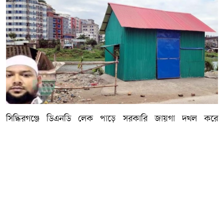
সিদ্ধিরগঞ্জে ডিএনডি লেক পাড়ে সরকারি জায়গা দখল করে
অবৈধভাবে সেমি-পাকা টিনশেড দোকান ঘর নির্মাণের অভিযোগ
উঠেছে যুবদল নেতা শাওনের বিরুেেদ্ধ। নাসিক ১ নং ওয়ার্ডের
মক্কীনগর এলাকায় আরাফাত লাইম চুনা কারখানার সামনে পরিবেশ
সৌন্দর্যবর্ধনে লাগানো বনায়ন বিনষ্ট করে ঘরটি নির্মাণ করা
হয়েছে। যুবদল নেতা শাওন আওয়ামী লীগ নেতা হযরত আলীর
মেয়ের জামাই। শাওনের দাবি সিটি প্রশাসকের সাথে কথা বলেই ঘর
নির্মাণ করা হয়েছে।