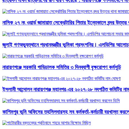
ছাত্রদল এখন ছাত্রলীগের রূপ ধারণ করেছে': নারায়ণগঞ্জে গণসমাবেশে মাও
নাসিক ২৭ নং ওয়ার্ড জামায়াত সেক্রেটারির পিতার ইন্তেকালে বন্দর উত্ত
জুলাই গণঅভ্যুত্থানে প্রধানমন্ত্রীর ভুমিকা প্রসংশনিয়। এলডিপির আলো
নারায়ণগঞ্জে সরকারি গাড়িচালক সমিতির ৩ দিনব্যাপী বৃক্ষরোপণ কর্মসূচি
ইসলামী আন্দোলন নারায়ণগঞ্জ মহানগর-এর ২০২৭-২৮ নবগঠিত কমিটির না
কাশিমপুর ভূমি অফিসের তহসিলদারসহ সব কর্মকর্তা-কর্মচারী বরখাস্ত করল