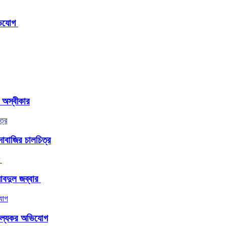
িযোগ ‎
র অস্বীকার
াবাজির চালচিত্র
দুল জব্বার ​
াঞ্চল্যকর অভিযোগ