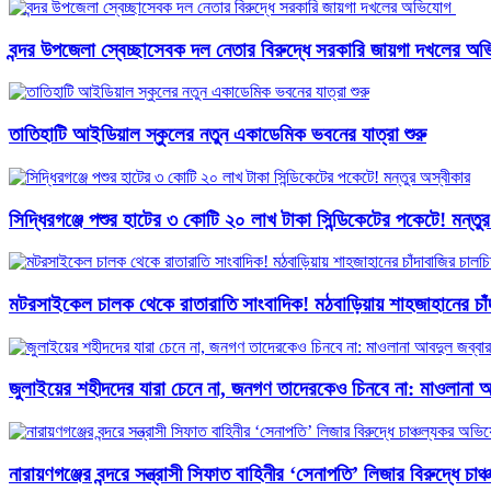
বন্দর উপজেলা স্বেচ্ছাসেবক দল নেতার বিরুদ্ধে সরকারি জায়গা দখলের অভ
তাতিহাটি আইডিয়াল স্কুলের নতুন একাডেমিক ভবনের যাত্রা শুরু
সিদ্ধিরগঞ্জে পশুর হাটের ৩ কোটি ২০ লাখ টাকা সিন্ডিকেটের পকেটে! মন্তু
মটরসাইকেল চালক থেকে রাতারাতি সাংবাদিক! মঠবাড়িয়ায় শাহজাহানের চাঁদ
জুলাইয়ের শহীদদের যারা চেনে না, জনগণ তাদেরকেও চিনবে না: মাওলানা আব
নারায়ণগঞ্জের বন্দরে সন্ত্রাসী সিফাত বাহিনীর ‘সেনাপতি’ লিজার বিরুদ্ধে চ