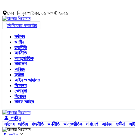
ঢাকা
বৃহস্পতিবার, ০৬ আগস্ট ২০২৬
ইউনিকোড কনভার্টার
সর্বশেষ
জাতীয়
রাজনীতি
অর্থনীতি
আন্তর্জাতিক
সারাদেশ
অনিয়ম
দুর্ঘটনা
আইন ও আদালত
শিক্ষাঙ্গন
খেলাধুলা
বিনোদন
লাইফ স্টাইল
লগইন
সর্বশেষ
জাতীয়
রাজনীতি
অর্থনীতি
আন্তর্জাতিক
সারাদেশ
অনিয়ম
দুর্ঘটনা
আই
লগইন