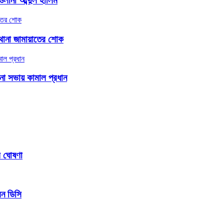
লানা আব্দুল হালিম
র থানা জামায়াতের শোক
চনা সভায় কামাল প্রধান
ম ঘোষণা
েন ডিসি