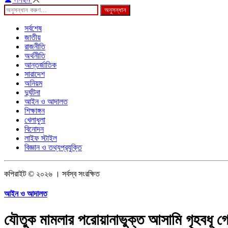
অনুসন্ধান
সর্বশেষ
জাতীয়
রাজনীতি
অর্থনীতি
আন্তর্জাতিক
সারাদেশ
অনিয়ম
দুর্ঘটনা
আইন ও আদালত
শিক্ষাঙ্গন
খেলাধুলা
বিনোদন
লাইফ স্টাইল
বিজ্ঞান ও তথ্যপ্রযুক্তি
কপিরাইট © ২০২৬ । সর্বস্ব সংরক্ষিত
আইন ও আদালত
যৌতুক মামলার পরোয়ানাভুক্ত আসামি গৃহবধূ গ