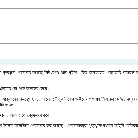
 গৃহবধূকে গ্রেফতার করেছে সিদ্ধিরগঞ্জ থানা পুলিশ। বিজ্ঞ আদালতের গ্রেফতারি পরোয়ানা
েন এলাকার মো. শাহ আলমের মেয়ে।
াজেদা আক্তারের বিরুদ্ধে ২০১৮ সালের যৌতুক নিরোধ আইনের ৩ ধারায় সিআর-৫৫৮/২৪ নম্বর না
জারি করেন।
ভিযান চালিয়ে তাকে গ্রেফতার করে।
র অংশ হিসেবে আসামিকে গ্রেফতার করা হয়েছে। গ্রেফতারকৃত গৃহবধূকে যথাযথ আইনি প্রক্রিয়