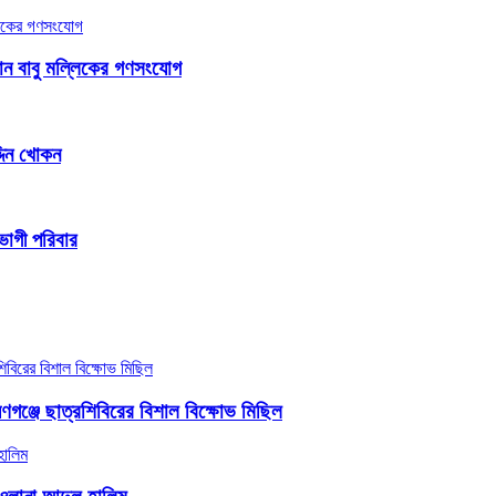
জামান বাবু মল্লিকের গণসংযোগ
্দিন খোকন
তভোগী পরিবার
ণগঞ্জে ছাত্রশিবিরের বিশাল বিক্ষোভ মিছিল