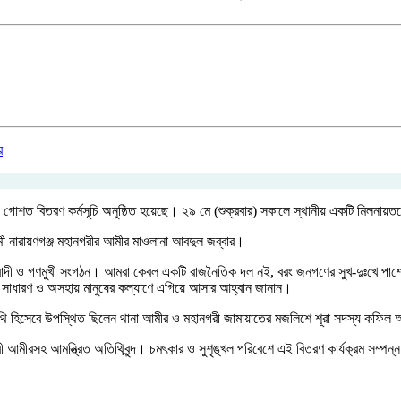
যোগে গোশত বিতরণ কর্মসূচি অনুষ্ঠিত হয়েছে। ২৯ মে (শুক্রবার) সকালে স্থানীয় একটি মিলনা
ামী নারায়ণগঞ্জ মহানগরীর আমীর মাওলানা আবদুল জব্বার।
শবাদী ও গণমুখী সংগঠন। আমরা কেবল একটি রাজনৈতিক দল নই, বরং জনগণের সুখ-দুঃখে পাশে থ
ও সাধারণ ও অসহায় মানুষের কল্যাণে এগিয়ে আসার আহ্বান জানান।
ষ অতিথি হিসেবে উপস্থিত ছিলেন থানা আমীর ও মহানগরী জামায়াতের মজলিশে শূরা সদস্য কফি
 আমীরসহ আমন্ত্রিত অতিথিবৃন্দ। চমৎকার ও সুশৃঙ্খল পরিবেশে এই বিতরণ কার্যক্রম সম্পন