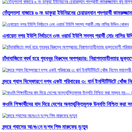
তেঁতুলতলা বাজারে ৬ নং ডাকুয়া ইউনিয়নের চেয়ারম্যান পদপ্রার্থী কামরুজ্
এনায়েত নগর ইউপি নির্বাচনে ৩নং ওয়ার্ড ইউপি সদস্য প্রার্থী মোঃ নাসির উদ
চাঁদাবাজিতে ব্যর্থ হয়ে গৃহবধূর বিরুদ্ধে অপপ্রচার: নিরাপত্তাহীনতায় ভুক্
বন্দরে গ্যাস বিস্ফোরণে দগ্ধ একই পরিবারের ৩: বার্ন ইনস্টিটিউটে খোঁজ
কওমি শিক্ষার্থীদের বাদ দিয়ে দেশের অন্তর্ভুক্তিমূলক উন্নতি নিশ্চিত
বন্দরে গ্যাসের আ/গু/নে দ/গ্ধ শিশু মারুফের মৃ/ত্যু