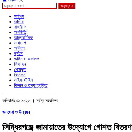
অনুসন্ধান
সর্বশেষ
জাতীয়
রাজনীতি
অর্থনীতি
আন্তর্জাতিক
সারাদেশ
অনিয়ম
দুর্ঘটনা
আইন ও আদালত
শিক্ষাঙ্গন
খেলাধুলা
বিনোদন
লাইফ স্টাইল
বিজ্ঞান ও তথ্যপ্রযুক্তি
কপিরাইট © ২০২৬ । সর্বস্ব সংরক্ষিত
জনসেবা ও উন্নয়ন
সিদ্ধিরগঞ্জে জামায়াতের উদ্যোগে গোশত বিতর