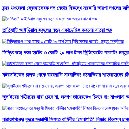
বন্দর উপজেলা স্বেচ্ছাসেবক দল নেতার বিরুদ্ধে সরকারি জায়গা দখলের অভ
তাতিহাটি আইডিয়াল স্কুলের নতুন একাডেমিক ভবনের যাত্রা শুরু
সিদ্ধিরগঞ্জে পশুর হাটের ৩ কোটি ২০ লাখ টাকা সিন্ডিকেটের পকেটে! মন্তু
মটরসাইকেল চালক থেকে রাতারাতি সাংবাদিক! মঠবাড়িয়ায় শাহজাহানের চাঁদ
জুলাইয়ের শহীদদের যারা চেনে না, জনগণ তাদেরকেও চিনবে না: মাওলানা আব
নারায়ণগঞ্জের বন্দরে সন্ত্রাসী সিফাত বাহিনীর ‘সেনাপতি’ লিজার বিরুদ্ধে চ