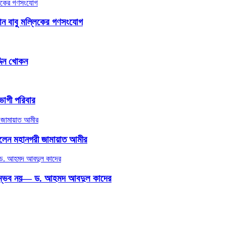
জামান বাবু মল্লিকের গণসংযোগ
্দিন খোকন
তভোগী পরিবার
 নিলেন মহানগরী জামায়াত আমীর
 করা সম্ভব নয়— ড. আহমদ আবদুল কাদের