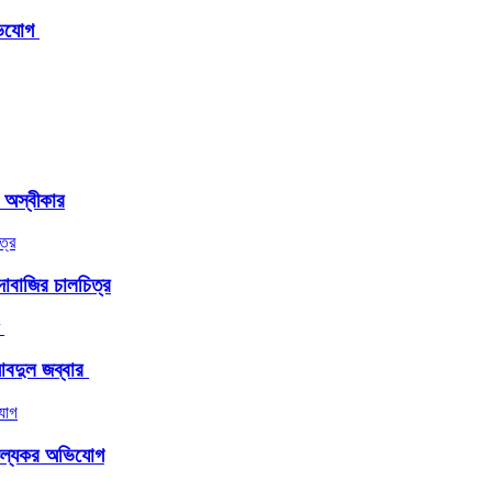
িযোগ ‎
র অস্বীকার
াবাজির চালচিত্র
দুল জব্বার ​
াঞ্চল্যকর অভিযোগ