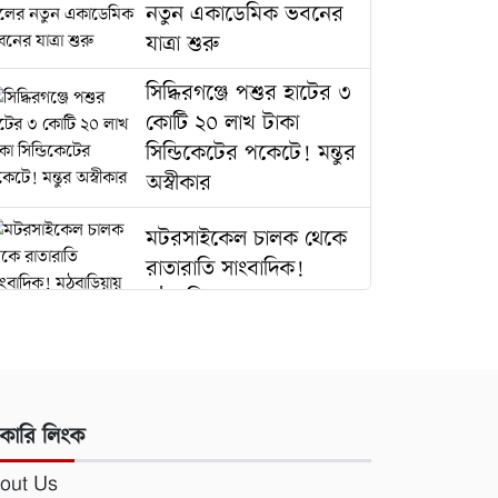
নতুন একাডেমিক ভবনের
যাত্রা শুরু
সিদ্ধিরগঞ্জে পশুর হাটের ৩
কোটি ২০ লাখ টাকা
সিন্ডিকেটের পকেটে! মন্তুর
অস্বীকার
মটরসাইকেল চালক থেকে
রাতারাতি সাংবাদিক!
মঠবাড়িয়ায় শাহজাহানের
চাঁদাবাজির চালচিত্র
জুলাইয়ের শহীদদের যারা
চেনে না, জনগণ
কারি লিংক
তাদেরকেও চিনবে না:
মাওলানা আবদুল জব্বার ​
out Us