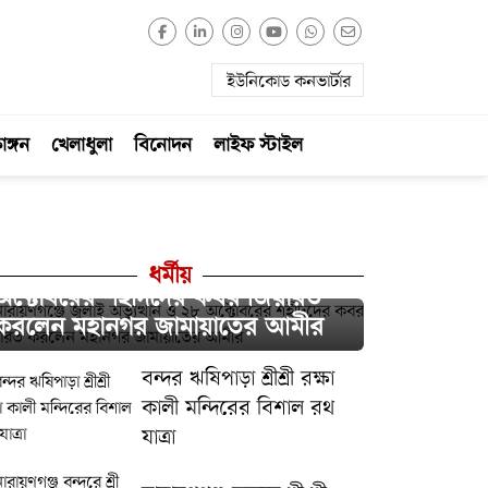
ইউনিকোড কনভার্টার
াঙ্গন
খেলাধুলা
বিনোদন
লাইফ স্টাইল
নারায়ণগঞ্জে জুলাই অভ্যুত্থান ও ২৮
ধর্মীয়
অক্টোবরের শহীদদের কবর জিয়ারত
করলেন মহানগর জামায়াতের আমীর
বন্দর ঋষিপাড়া শ্রীশ্রী রক্ষা
কালী মন্দিরের বিশাল রথ
যাত্রা