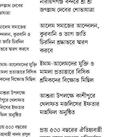
নারায়ণগঞ্জ বন্দরে শ্রী শ্রী
জগন্নাথ দেবের শোভাযাত্রা
আলেম সমাজের আন্দোলন,
কুরবানি ও ত্যাগ জাতি
চিরদিন শ্রদ্ধাভরে স্মরণ
করবে
ইমাম-আলেমদের মুক্তি ও
মামলা প্রত্যাহারে বিসিক
শ্রমিকদের বিক্ষোভ মিছিল
আশুরা উপলক্ষে কাশীপুরে
খেলাফত মজলিসের ইফতার
মাহফিল অনুষ্ঠিত
প্রায় ৫০০ বছরের ঐতিহ্যবাহী