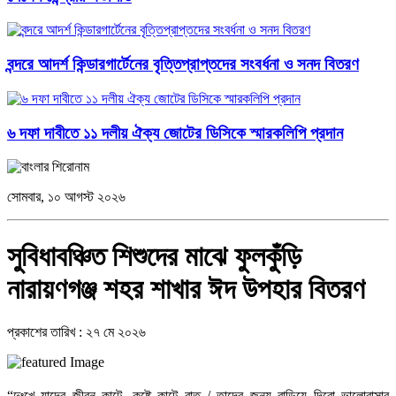
বন্দরে আদর্শ কিন্ডারগার্টেনের বৃত্তিপ্রাপ্তদের সংবর্ধনা ও সনদ বিতরণ
৬ দফা দাবীতে ১১ দলীয় ঐক্য জোটের ডিসিকে স্মারকলিপি প্রদান
সোমবার, ১০ আগস্ট ২০২৬
সুবিধাবঞ্চিত শিশুদের মাঝে ফুলকুঁড়ি
নারায়ণগঞ্জ শহর শাখার ঈদ উপহার বিতরণ
প্রকাশের তারিখ : ২৭ মে ২০২৬
“দুঃখে যাদের জীবন কাটে, কষ্টে কাটে রাত / তাদের জন্য বাড়িয়ে দিবো ভালোবাসার