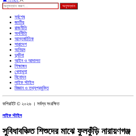
অনুসন্ধান
সর্বশেষ
জাতীয়
রাজনীতি
অর্থনীতি
আন্তর্জাতিক
সারাদেশ
অনিয়ম
দুর্ঘটনা
আইন ও আদালত
শিক্ষাঙ্গন
খেলাধুলা
বিনোদন
লাইফ স্টাইল
বিজ্ঞান ও তথ্যপ্রযুক্তি
কপিরাইট © ২০২৬ । সর্বস্ব সংরক্ষিত
লাইফ স্টাইল
সুবিধাবঞ্চিত শিশুদের মাঝে ফুলকুঁড়ি নারায়ণগঞ্জ