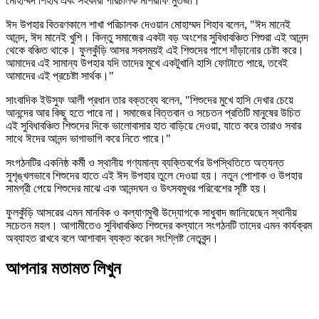
মোহাম্মদ শিহাব এবং সহকারী পরিচালক মাশরাফি মুর্তজা।
​ঈদ উপহার বিতরণকালে শাখা পরিচালক দেওয়ান মোহাম্মদ শিহাব বলেন, "ঈদ মানেই
আনন্দ, ঈদ মানেই খুশি। কিন্তু সমাজের একটা বড় অংশের সুবিধাবঞ্চিত শিশুরা এই আনন্দ
থেকে বঞ্চিত থাকে। ফুলকুঁড়ি আসর সবসময়ই এই শিশুদের পাশে দাঁড়ানোর চেষ্টা করে।
আমাদের এই সামান্য উপহার যদি তাদের মুখে একটুখানি হাসি ফোটাতে পারে, তবেই
আমাদের এই প্রচেষ্টা সার্থক।"
সাংবাদিক ইউসুফ আলী প্রধান তার বক্তব্যে বলেন, "শিশুদের মুখে হাসি দেখার চেয়ে
আনন্দের আর কিছু হতে পারে না। সমাজের বিত্তবান ও সচেতন প্রতিটি মানুষের উচিত
এই সুবিধাবঞ্চিত শিশুদের দিকে ভালোবাসার হাত বাড়িয়ে দেওয়া, যাতে করে তারাও সবার
সাথে ঈদের আনন্দ ভাগাভাগি করে নিতে পারে।"
​সংগঠনটির একনিষ্ঠ কর্মী ও স্থানীয় গণ্যমান্য ব্যক্তিবর্গের উপস্থিতিতে অত্যন্ত
সুশৃঙ্খলভাবে শিশুদের হাতে এই ঈদ উপহার তুলে দেওয়া হয়। নতুন পোশাক ও উপহার
সামগ্রী পেয়ে শিশুদের মাঝে এক আনন্দঘন ও উৎসবমুখর পরিবেশের সৃষ্টি হয়।
​ফুলকুঁড়ি আসরের এমন মানবিক ও কল্যাণমুখী উদ্যোগকে সাধুবাদ জানিয়েছেন স্থানীয়
সচেতন মহল। আগামীতেও সুবিধাবঞ্চিত শিশুদের কল্যানে সংগঠনটি তাদের এমন কার্যক্রম
অব্যাহত রাখবে বলে আশাবাদ ব্যক্ত করেন সংশ্লিষ্ট নেতৃবৃন্দ।
আপনার মতামত লিখুন