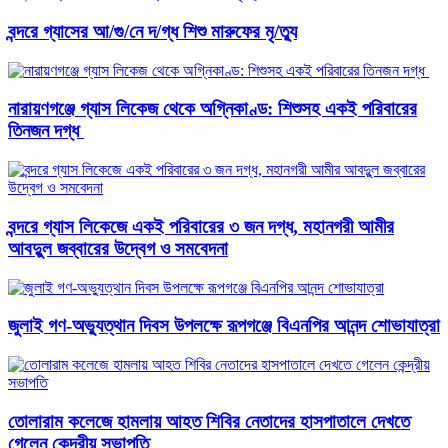
বন্দরে গ্যাসের আ/গু/নে দ/গ্ধ শিশু মারুফের মৃ/ত্যু
নারায়ণগঞ্জে গ্যাস লিকেজ থেকে অগ্নিকাণ্ড: শিশুসহ একই পরিবারের
তিনজন দগ্ধ ​
বন্দরে গ্যাস লিকেজে একই পরিবারের ৩ জন দগ্ধ, মহানগরী আমীর
আবদুুল জব্বারের উদ্বেগ ও সমবেদনা
জুলাই গণ-অভ্যুত্থান দিবস উপলক্ষে রূপগঞ্জে বিএনপির আনন্দ শোভাযাত্রা
তোলারাম কলেজে হামলায় আহত শিবির নেতাদের হাসপাতালে দেখতে
গেলেন কেন্দ্রীয় সভাপতি