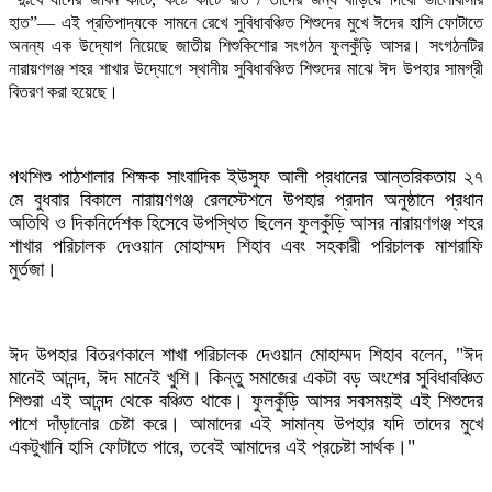
হাত”— এই প্রতিপাদ্যকে সামনে রেখে সুবিধাবঞ্চিত শিশুদের মুখে ঈদের হাসি ফোটাতে
অনন্য এক উদ্যোগ নিয়েছে জাতীয় শিশুকিশোর সংগঠন ফুলকুঁড়ি আসর। সংগঠনটির
নারায়ণগঞ্জ শহর শাখার উদ্যোগে স্থানীয় সুবিধাবঞ্চিত শিশুদের মাঝে ঈদ উপহার সামগ্রী
বিতরণ করা হয়েছে।
​পথশিশু পাঠশালার শিক্ষক সাংবাদিক ইউসুফ আলী প্রধানের আন্তরিকতায় ২৭
মে বুধবার বিকালে নারায়ণগঞ্জ রেলস্টেশনে উপহার প্রদান অনুষ্ঠানে প্রধান
অতিথি ও দিকনির্দেশক হিসেবে উপস্থিত ছিলেন ফুলকুঁড়ি আসর নারায়ণগঞ্জ শহর
শাখার পরিচালক দেওয়ান মোহাম্মদ শিহাব এবং সহকারী পরিচালক মাশরাফি
মুর্তজা।
​ঈদ উপহার বিতরণকালে শাখা পরিচালক দেওয়ান মোহাম্মদ শিহাব বলেন, "ঈদ
মানেই আনন্দ, ঈদ মানেই খুশি। কিন্তু সমাজের একটা বড় অংশের সুবিধাবঞ্চিত
শিশুরা এই আনন্দ থেকে বঞ্চিত থাকে। ফুলকুঁড়ি আসর সবসময়ই এই শিশুদের
পাশে দাঁড়ানোর চেষ্টা করে। আমাদের এই সামান্য উপহার যদি তাদের মুখে
একটুখানি হাসি ফোটাতে পারে, তবেই আমাদের এই প্রচেষ্টা সার্থক।"