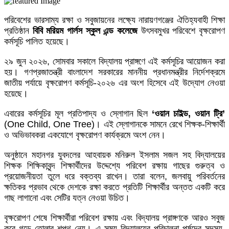
পরিবেশের ভারসাম্য রক্ষা ও সবুজায়নের লক্ষ্যে নারায়ণগঞ্জের ঐতিহ্যবাহী শিক্ষা
প্রতিষ্ঠান
বিবি মরিয়ম গার্লস স্কুল এন্ড কলেজে
উৎসবমুখর পরিবেশে বৃক্ষরোপণ
কর্মসূচি পালিত হয়েছে।
​২৯ জুন ২০২৬, সোমবার সকালে বিদ্যালয় প্রাঙ্গণে এই কর্মসূচির আয়োজন করা
হয়। গণপ্রজাতন্ত্রী বাংলাদেশ সরকারের মাননীয় প্রধানমন্ত্রীর নির্দেশক্রমে
জাতীয় পর্যায়ে বৃক্ষরোপণ কর্মসূচি-২০২৬ এর অংশ হিসেবে এই উদ্যোগ নেওয়া
হয়েছে।
​এবারের কর্মসূচির মূল প্রতিপাদ্য ও স্লোগান ছিল
‘ওয়ান চাইল্ড, ওয়ান ট্রি’
(One Child, One Tree)। এই স্লোগানকে সামনে রেখে শিক্ষক-শিক্ষার্থী
ও অভিভাবকরা একযোগে বৃক্ষরোপণ কার্যক্রমে অংশ নেন।
​অনুষ্ঠানে মহানগর যুবদলের আহবায়ক মনিরুল ইসলাম সজল সহ বিদ্যালয়ের
শিক্ষক শিক্ষিকাবৃন্দ শিক্ষার্থীদের উদ্দেশ্যে পরিবেশ রক্ষায় গাছের গুরুত্ব ও
প্রয়োজনীয়তা তুলে ধরে বক্তব্য রাখেন। তারা বলেন, জলবায়ু পরিবর্তনের
ক্ষতিকর প্রভাব থেকে দেশকে রক্ষা করতে প্রতিটি শিক্ষার্থীর অন্তত একটি করে
গাছ লাগানো এবং সেটির যত্ন নেওয়া উচিত।
​বৃক্ষরোপণ শেষে শিক্ষার্থীরা পরিবেশ রক্ষায় এবং বিদ্যালয় প্রাঙ্গণকে আরও সবুজ
করে গড়ে তোলার শপথ নেয়। এ সময় বিদ্যালয়ের পরিচালনা পর্ষদের সদস্য,