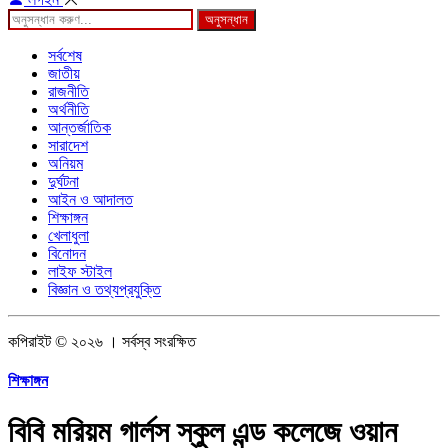
অনুসন্ধান
সর্বশেষ
জাতীয়
রাজনীতি
অর্থনীতি
আন্তর্জাতিক
সারাদেশ
অনিয়ম
দুর্ঘটনা
আইন ও আদালত
শিক্ষাঙ্গন
খেলাধুলা
বিনোদন
লাইফ স্টাইল
বিজ্ঞান ও তথ্যপ্রযুক্তি
কপিরাইট © ২০২৬ । সর্বস্ব সংরক্ষিত
শিক্ষাঙ্গন
বিবি মরিয়ম গার্লস স্কুল এন্ড কলেজে ওয়ান