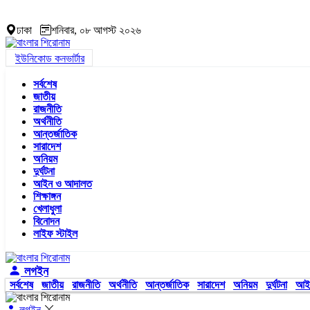
ঢাকা
শনিবার, ০৮ আগস্ট ২০২৬
ইউনিকোড কনভার্টার
সর্বশেষ
জাতীয়
রাজনীতি
অর্থনীতি
আন্তর্জাতিক
সারাদেশ
অনিয়ম
দুর্ঘটনা
আইন ও আদালত
শিক্ষাঙ্গন
খেলাধুলা
বিনোদন
লাইফ স্টাইল
লগইন
সর্বশেষ
জাতীয়
রাজনীতি
অর্থনীতি
আন্তর্জাতিক
সারাদেশ
অনিয়ম
দুর্ঘটনা
আই
লগইন