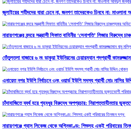
জুলাইয়ের শহীদদের যারা চেনে না, জনগণ তাদেরকেও চিনবে না: মাওলানা আব
নারায়ণগঞ্জের বন্দরে সন্ত্রাসী সিফাত বাহিনীর ‘সেনাপতি’ লিজার বিরুদ্ধে চ
তেঁতুলতলা বাজারে ৬ নং ডাকুয়া ইউনিয়নের চেয়ারম্যান পদপ্রার্থী কামরুজ্
এনায়েত নগর ইউপি নির্বাচনে ৩নং ওয়ার্ড ইউপি সদস্য প্রার্থী মোঃ নাসির উদ
চাঁদাবাজিতে ব্যর্থ হয়ে গৃহবধূর বিরুদ্ধে অপপ্রচার: নিরাপত্তাহীনতায় ভুক্
নারায়ণগঞ্জে গ্যাস লিকেজ থেকে অগ্নিকাণ্ড: শিশুসহ একই পরিবারের তিনজ