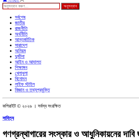
অনুসন্ধান
সর্বশেষ
জাতীয়
রাজনীতি
অর্থনীতি
আন্তর্জাতিক
সারাদেশ
অনিয়ম
দুর্ঘটনা
আইন ও আদালত
শিক্ষাঙ্গন
খেলাধুলা
বিনোদন
লাইফ স্টাইল
বিজ্ঞান ও তথ্যপ্রযুক্তি
কপিরাইট © ২০২৬ । সর্বস্ব সংরক্ষিত
সাহিত্য
গণগ্রন্থাগারের সংস্কার ও আধুনিকায়নের দাবি