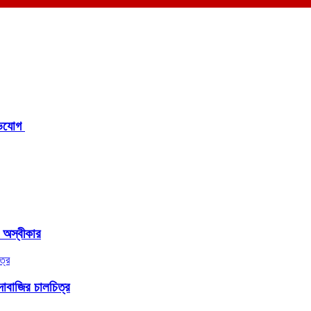
িযোগ ‎
র অস্বীকার
াবাজির চালচিত্র