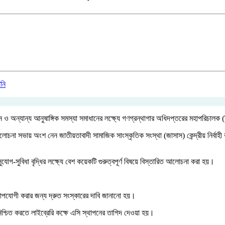
থাপন ও অন্যান্য আনুষাঙ্গিক সমস্যা সমাধানের লক্ষ্যে গণগ্রন্থাগার অধিদপ্তরের মহাপরিচ
া সভায় অংশ নেন জাতীয়তাবাদী সামাজিক সাংস্কৃতিক সংস্থা (জাসাস) কেন্দ্রীয় নির্বাহী ক
গ-সুবিধা বৃদ্ধির লক্ষ্যে বেশ কয়েকটি গুরুত্বপূর্ণ বিষয়ে বিস্তারিত আলোচনা করা হয়।
হারোপযোগী করার জন্য দ্রুত সংস্কারের দাবি জানানো হয়।
 নিশ্চিত করতে লাইব্রেরি কক্ষে এসি স্থাপনের তাগিদ দেওয়া হয়।