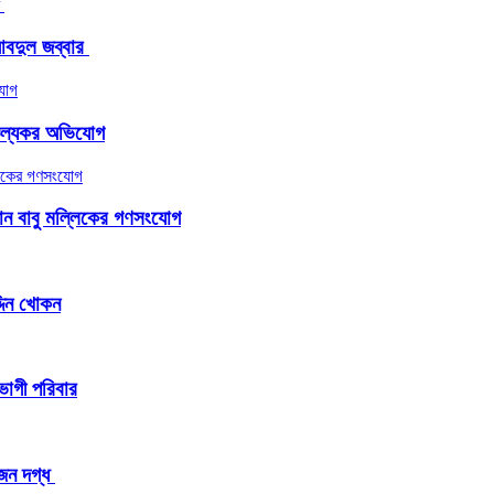
দুল জব্বার ​
াঞ্চল্যকর অভিযোগ
জামান বাবু মল্লিকের গণসংযোগ
্দিন খোকন
তভোগী পরিবার
ন দগ্ধ ​