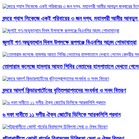
বন্দরে গ্যাস লিকেজে একই পরিবারের ৩ জন দগ্ধ, মহানগরী আমীর আবদুুল 
জুলাই গণ-অভ্যুত্থান দিবস উপলক্ষে রূপগঞ্জে বিএনপির আনন্দ শোভাযাত্রা
তোলারাম কলেজে হামলায় আহত শিবির নেতাদের হাসপাতালে দেখতে গেলেন 
বন্দরে আদর্শ কিন্ডারগার্টেনের বৃত্তিপ্রাপ্তদের সংবর্ধনা ও সনদ বিতরণ
৬ দফা দাবীতে ১১ দলীয় ঐক্য জোটের ডিসিকে স্মারকলিপি প্রদান
পটুয়াখালীতে কোস্ট গার্ডের বিনামূল্যে চিকিৎসা সেবা ও ঔষধ বিতরণ