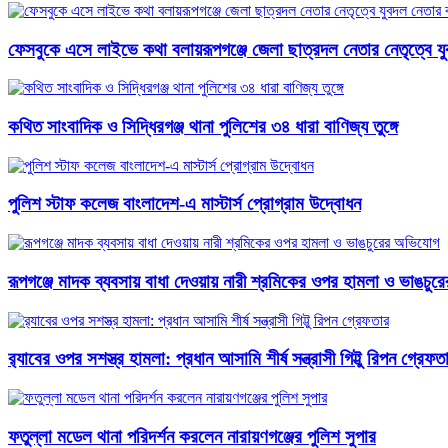
ফেসবুকে এসে লাইভে কথা বলায়রূপগঞ্জে জেলা ছাত্রদল নেতার নেতৃত্বে যুব
কথিত সাংবাদিক ও সিদ্ধিরগঞ্জ থানা পুলিশের ৩৪ ধারা বাণিজ্য তুঙ্গে
পুলিশ স্টাফ কলেজ বাংলাদেশ-এ মাস্টার্স প্রোগ্রাম উদ্বোধন
রূপগঞ্জে মাদক ব্যবসায় বাধা দেওয়ায় নারী শ্রমিকের ওপর হামলা ও ভাঙচু
র‍্যাবের ওপর সশস্ত্র হামলা: প্রধান আসামি শীর্ষ সন্ত্রাসী গিট্টু রিপন গ্রেফত
ফতুল্লা মডেল থানা পরিদর্শন করলেন নারায়ণগঞ্জের পুলিশ সুপার