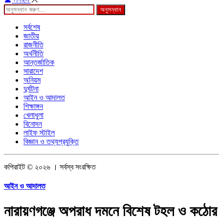
অনুসন্ধান
সর্বশেষ
জাতীয়
রাজনীতি
অর্থনীতি
আন্তর্জাতিক
সারাদেশ
অনিয়ম
দুর্ঘটনা
আইন ও আদালত
শিক্ষাঙ্গন
খেলাধুলা
বিনোদন
লাইফ স্টাইল
বিজ্ঞান ও তথ্যপ্রযুক্তি
কপিরাইট © ২০২৬ । সর্বস্ব সংরক্ষিত
আইন ও আদালত
নারায়ণগঞ্জে অপরাধ দমনে বিশেষ টহল ও কঠোর 