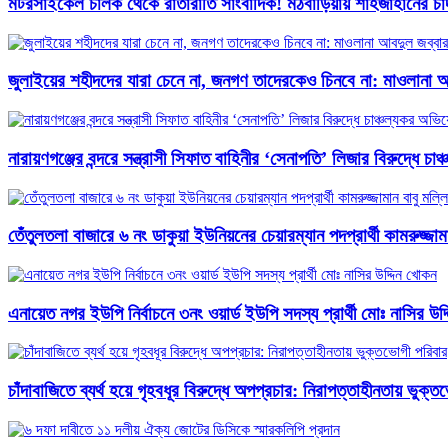
মটরসাইকেল চালক থেকে রাতারাতি সাংবাদিক! মঠবাড়িয়ায় শাহজাহানের চাঁদ
জুলাইয়ের শহীদদের যারা চেনে না, জনগণ তাদেরকেও চিনবে না: মাওলানা আব
নারায়ণগঞ্জের বন্দরে সন্ত্রাসী সিফাত বাহিনীর ‘সেনাপতি’ লিজার বিরুদ্ধে চ
তেঁতুলতলা বাজারে ৬ নং ডাকুয়া ইউনিয়নের চেয়ারম্যান পদপ্রার্থী কামরুজ্
এনায়েত নগর ইউপি নির্বাচনে ৩নং ওয়ার্ড ইউপি সদস্য প্রার্থী মোঃ নাসির উদ
চাঁদাবাজিতে ব্যর্থ হয়ে গৃহবধূর বিরুদ্ধে অপপ্রচার: নিরাপত্তাহীনতায় ভুক্