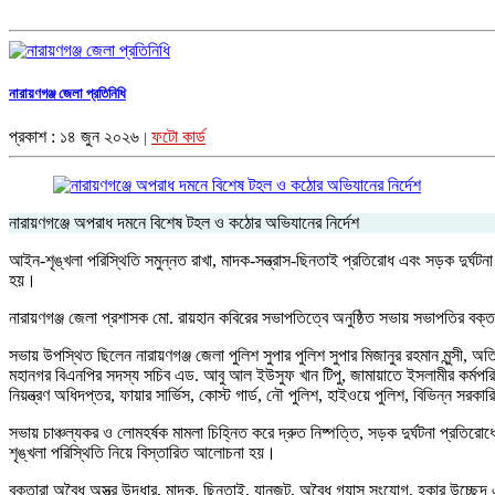
নারায়ণগঞ্জ জেলা প্রতিনিধি
প্রকাশ : ১৪ জুন ২০২৬
ফটো কার্ড
|
নারায়ণগঞ্জে অপরাধ দমনে বিশেষ টহল ও কঠোর অভিযানের নির্দেশ
আইন-শৃঙ্খলা পরিস্থিতি সমুন্নত রাখা, মাদক-সন্ত্রাস-ছিনতাই প্রতিরোধ এবং সড়ক দুর্ঘট
হয়।
নারায়ণগঞ্জ জেলা প্রশাসক মো. রায়হান কবিরের সভাপতিত্বে অনুষ্ঠিত সভায় সভাপতির বক্ত
সভায় উপস্থিত ছিলেন নারায়ণগঞ্জ জেলা পুলিশ সুপার পুলিশ সুপার মিজানুর রহমান মুন্সী, 
মহানগর বিএনপির সদস্য সচিব এড. আবু আল ইউসুফ খান টিপু, জামায়াতে ইসলামীর কর্মপরিষদ
নিয়ন্ত্রণ অধিদপ্তর, ফায়ার সার্ভিস, কোস্ট গার্ড, নৌ পুলিশ, হাইওয়ে পুলিশ, বিভিন্ন সরক
সভায় চাঞ্চল্যকর ও লোমহর্ষক মামলা চিহ্নিত করে দ্রুত নিষ্পত্তি, সড়ক দুর্ঘটনা প্রতিরো
শৃঙ্খলা পরিস্থিতি নিয়ে বিস্তারিত আলোচনা হয়।
বক্তারা অবৈধ অস্ত্র উদ্ধার, মাদক, ছিনতাই, যানজট, অবৈধ গ্যাস সংযোগ, হকার উচ্ছেদ