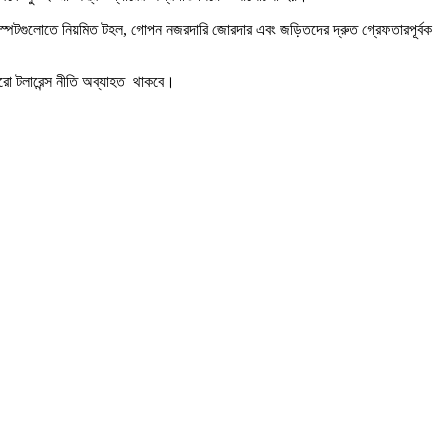
্নিত স্পটগুলোতে নিয়মিত টহল, গোপন নজরদারি জোরদার এবং জড়িতদের দ্রুত গ্রেফতারপূর্বক
িরো টলারেন্স নীতি অব্যাহত থাকবে।