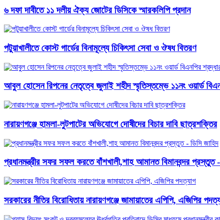
৬ দফা দাবীতে ১১ দলীয় ঐক্য জোটের ডিসিকে স্মারকলিপি প্রদান
পটুয়াখালীতে কোস্ট গার্ডের বিনামূল্যে চিকিৎসা সেবা ও ঔষধ বিতরণ
আবু্ল হোসেন রিপনের নেতৃত্বে জুলাই শহীদ স্মৃতিস্তম্ভে ১১নং ওয়ার্ড বিএনপ
নারায়ণগঞ্জে হামলা-লুটপাটের অভিযোগে দোষীদের বিচার দাবি ছাত্রশক্তির
প্রধানমন্ত্রীর সফর সফল করতে বাঁশখালী,শাহ আমানত বিমানবন্দর প্রস্তুত 
সরকারের নীতির বিরোধিতায় নারায়ণগঞ্জে জামায়াতের এপিপি, এজিপির পদত্