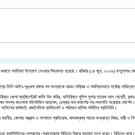
না কমাতে সমন্বিত উদ্যোগ নেওয়ার সিদ্ধান্ত হয়েছে। রবিবার (১৪ জুন, ২০২৬) ফতুল্লার জে
ব্যে তিনি আইন-শৃঙ্খলা রক্ষায় সব সংস্থাকে আরও সক্রিয় ও সমন্বিতভাবে সর্বোচ্চ দায়িত্
অতিরিক্ত জেলা ম্যাজিস্ট্রেট কাফি বিন কবির, অতিরিক্ত পুলিশ সুপার তারেক আল মেহেদী, র‌্
 সদস্য মাওলানা মইনউদ্দিন আহমেদ, চেম্বার অব কমার্সের সহ-সভাপতি সরোয়ার মোর্শেদ সোহে
ারি অফিসের কর্মকর্তা, রাজনৈতিক ব্যক্তিবর্গ ও পরিবহন মালিক সমিতির প্রতিনিধি।
ধে করণীয়, জেলায় সন্ত্রাস ও নাশকতা প্রতিরোধ, মাদকদ্রব্য পাচার সংক্রান্ত বিষয়, নারী ও 
 এবং ফ্যাসিস্টদের দোসরদের গ্রেফতারসহ বিভিন্ন বিষয়ে মতামত তুলে ধরেন। বিভিন্ন থানা