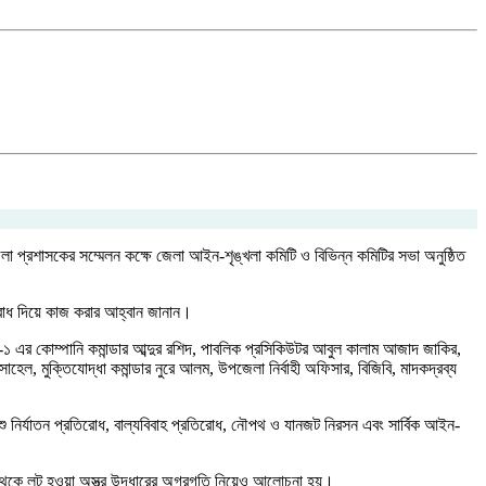
লা প্রশাসকের সম্মেলন কক্ষে জেলা আইন-শৃঙ্খলা কমিটি ও বিভিন্ন কমিটির সভা অনুষ্ঠিত
ববোধ দিয়ে কাজ করার আহ্বান জানান।
যাব-১ এর কোম্পানি কমান্ডার আব্দুর রশিদ, পাবলিক প্রসিকিউটর আবুল কালাম আজাদ জাকির,
ল, মুক্তিযোদ্ধা কমান্ডার নুরে আলম, উপজেলা নির্বাহী অফিসার, বিজিবি, মাদকদ্রব্য
শিশু নির্যাতন প্রতিরোধ, বাল্যবিবাহ প্রতিরোধ, নৌপথ ও যানজট নিরসন এবং সার্বিক আইন-
 থেকে লুট হওয়া অস্ত্র উদ্ধারের অগ্রগতি নিয়েও আলোচনা হয়।