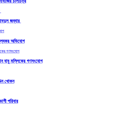
াবাজির চালচিত্র
দুল জব্বার ​
াঞ্চল্যকর অভিযোগ
জামান বাবু মল্লিকের গণসংযোগ
্দিন খোকন
তভোগী পরিবার